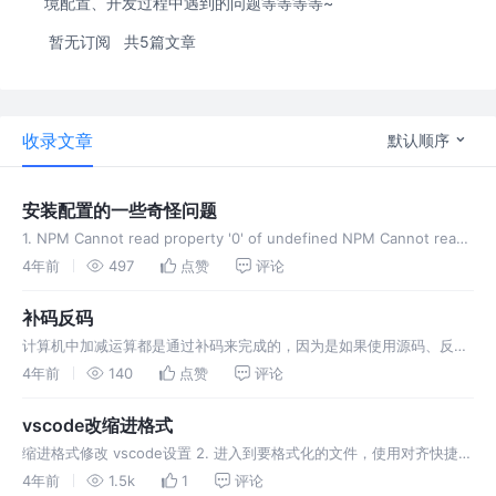
境配置、开发过程中遇到的问题等等等等~
暂无订阅
共5篇文章
收录文章
默认顺序
安装配置的一些奇怪问题
1. NPM Cannot read property '0' of undefined NPM Cannot read
property '0' of undefined 2. command no
4年前
497
点赞
评论
补码反码
计算机中加减运算都是通过补码来完成的，因为是如果使用源码、反码
来进行加减的话，结果有误。 符号位 最高位就是符号位。例如：数字
4年前
140
点赞
评论
用4位二进制位表示，那么最高位就是符号位， 源码 二进制位 反码 正
数：与
vscode改缩进格式
缩进格式修改 vscode设置 2. 进入到要格式化的文件，使用对齐快捷
键： Mac： Shift + Option + F Windows： Ctrl + K + F
4年前
1.5k
1
评论