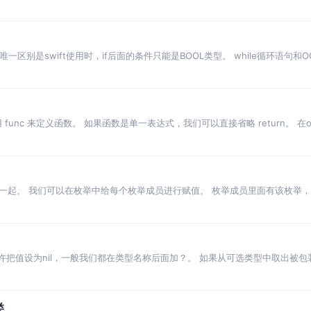
浅显的，更深次性待后面补充。 当然，如果字面量是数字是可以直接添加的。 
唯一区别是swift使用时，if后面的条件只能是BOOL类型。 while循环语句和O
，主要用得最多的就是forin,也是一个循环语句。 如果是两个…
 func 来定义函数。 如果函数是单一表达式，我们可以直接省略 return。 在
一个标签，和给参数赋予默认值。如果用 _ 符号，代表不用显示参数名。 …
起。 我们可以在枚举中给每个枚举成员进行赋值。 枚举成员里面有该枚举，则为递
，它允许把值设为nil，一般我们都在类型名称后面加？。 如果从可选类型中取出
相同，如果a为nil，则返回b，否则返回a。 当guard 语句为false，则…
类