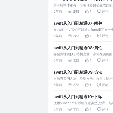
所有结构体都有一个编译器自动生成的初
型（指针类型）。 值类型是直接将内容
6年前
298
1
评论
swift从入门到精通07-闭包
在swift中，我们可以通过func来
以增强函数的可读性。即可以把大括号抽
6年前
383
1
评论
swift从入门到精通08-属性
存储属性类似于结构变量，存储在实例的
是方法，它不占用实例的内存，枚举，结构
6年前
322
1
评论
swift从入门到精通09-方法
方法有实例方法，类型方法。枚举，结构体，
构体和枚举是值类型，默认情况下，值类型的
6年前
372
1
评论
swift从入门到精通10-下标
使用subscript可以给任意类型(枚举
例，则必须设置下标的set方法。 如果返回
6年前
335
1
评论