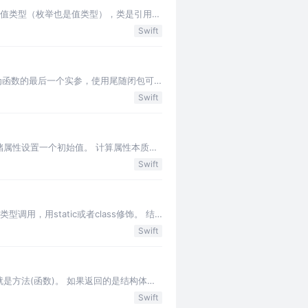
是值类型（枚举也是值类型），类是引用类
Swift
作为函数的最后一个实参，使用尾随闭包可
它所捕获的变量\常量…
Swift
属性设置一个初始值。 计算属性本质就
一个延迟存储属性，在第一…
Swift
，用static或者class修饰。 结
可以允…
Swift
质就是方法(函数)。 如果返回的是结构体实
Swift