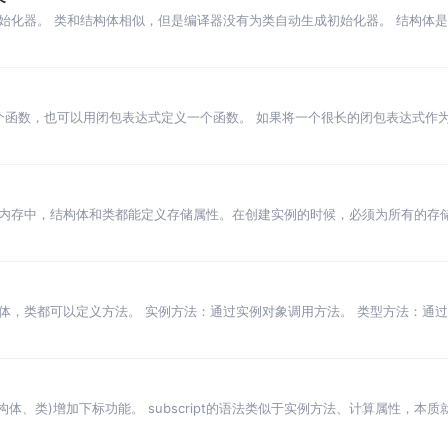
始化器。 类和结构体相似，但是编译器没有为类自动生成初始化器。 结构体
拷贝一份，就是深拷贝。 引用类型是直接将内容地址拷贝一份，相当于浅拷贝。
定义一个函数，也可以用闭包表达式定义一个函数。 如果将一个很长的闭包表达式
出来，放到后面。 如果闭包表达式是唯一实参，则可以不写括号。 一个函数和
内存中，结构体和类都能定义存储属性。在创建实例的时候，必须为所有的存储
体和类都能定义计算属性。定义计算属性，只能用var。 使用lazy可以定义
类都可以定义方法。 实例方法：通过实例对象调用方法。 类型方法：通过类型调用
属性不能被自身的实例方法修改。 但是如果在func关键字前加mutating
、结构体、类)增加下标功能。 subscript的语法类似于实例方法、计算属性，本
的是类实例，则不用设置下标的set方法。 subscript也可以接收…