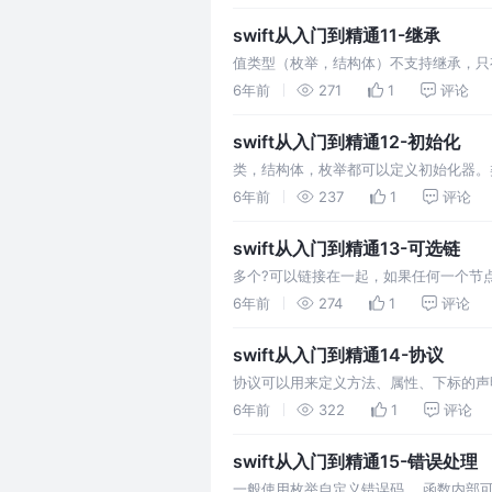
swift从入门到精通11-继承
值类型（枚举，结构体）不支持继承，只有
可以将父类的属性重写为计算属性。 子类
6年前
271
1
评论
swift从入门到精通12-初始化
类，结构体，枚举都可以定义初始化器。
器，分配内存实例，但并未初始化，指定
6年前
237
1
评论
swift从入门到精通13-可选链
多个?可以链接在一起，如果任何一个节点
6年前
274
1
评论
swift从入门到精通14-协议
协议可以用来定义方法、属性、下标的声
必须实现。 为了保证通用，协议中必须用st
6年前
322
1
评论
swift从入门到精通15-错误处理
一般使用枚举自定义错误码。 函数内部可以