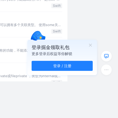
捕捉…
Swift
以拥有多个关联类型。 使用some关键
Swift
登录掘金领取礼包
盖原有的功能，不能添加存储属性，不能添加
更多登录后权益等你解锁
Swift
登录 / 注册
ileprivate ，类型为internal或
Swift
Swift