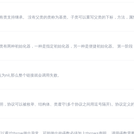
类支持继承。 没有父类的类称为基类。子类可以重写父类的下标，方法，属性，重
不可以将父类的属性重写为存储属性。 只能重写var属性，不能重写let属性。
类有两种初始化器，一种是指定初始化器，另一种是便捷初始化器。 第一阶段
初始化器先初始化存储属性，再调用父类初始化器，形成初始化链。 从顶部初
为nil,那么整个链接就会调用失败。
明，协议可以被枚举、结构体、类遵守(多个协议之间用逗号隔开)。协议定义
atic定义类型方法、类型属性、类型下标。 只有协议中的实例方法标记为mutat
通过throw抛出异常，可能抛出的函数必须加上throws声明。 调用函数需要用