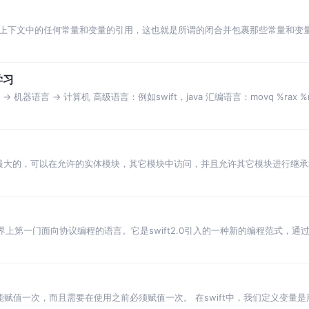
其上下文中的任何常量和变量的引用，这也就是所谓的闭合并包裹那些常量和变量，因
是一个引用
学习
 机器语言 -> 计算机 高级语言：例如swift，java 汇编语言：movq %rax %rd
的权限无疑是最大的，可以在允许的实体模块，其它模块中访问，并且允许其它模块进行继
ft是世界上第一门面向协议编程的语言。它是swift2.0引入的一种新的编程范式
它只能赋值一次，而且需要在使用之前必须赋值一次。 在swift中，我们定义变量是