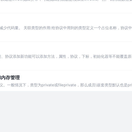
，可以在当前函数加上throws声明，让错误抛给上一层函数。 如果最顶层没有
少代码量。 关联类型的作用:给协议中用到的类型定义一个占位名称，协议中可
一种类型。
结构体、类、协议添加新功能可以添加方法，属性，协议，下标，初始化器等不能覆
例子3.方
制和内存管理
下，类型为private或fileprivate，那么成员\嵌套类型默认也是private或f
nal。 OC一样，Swift也是采取基…
初始化，是因为它们遵守了对应的协议。