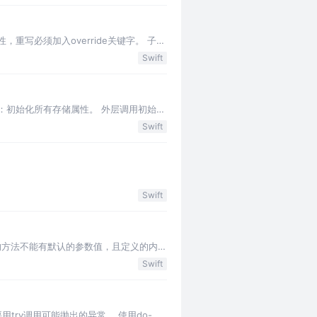
写必须加入override关键字。 子类
 重写时，属…
Swift
：初始化所有存储属性。 外层调用初始化
始化器往下，链中每一个指定初…
Swift
Swift
的方法不能有默认的参数值，且定义的内容
ing,结构…
Swift
try调用可能抛出的异常。 使用do-