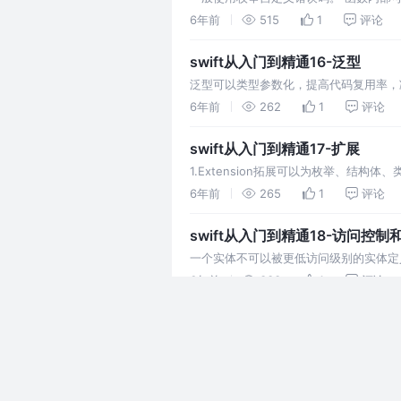
catch来捕捉错误。 如果这一层不捕捉
6年前
515
1
评论
swift从入门到精通16-泛型
泛型可以类型参数化，提高代码复用率，减
字来声明一个不透明类型，来限制只返回
6年前
262
1
评论
swift从入门到精通17-扩展
1.Extension拓展可以为枚举、
父类，不能添加指定初始化器2.计算属性
6年前
265
1
评论
swift从入门到精通18-访问控
一个实体不可以被更低访问级别的实体定义。一般情况
public，那么成员\嵌套类型默认是inter
6年前
333
1
评论
swift从入门到精通19-字面量
Swift自带类型之所以能够通过字面量
6年前
377
1
评论