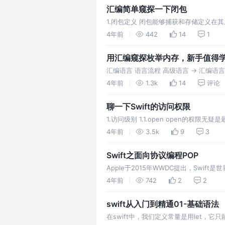
汇编简单窥探一下闭包
1.闭包定义 闭包能够捕获和存储定义在
理所有关于捕获的内存管理的操作。闭包
4年前
442
14
1
用汇编窥探枚举内存，新手值得
汇编语言 语言流程 高级语言 -> 汇编语言 ->
汇编
4年前
1.3k
14
评论
聊一下Swift的访问权限
1.访问级别 1.1.open open
4年前
3.5k
9
3
Swift之面向协议编程POP
Apple于2015年WWDC提出，Swi
设计编写代码。
4年前
742
2
2
swift从入门到精通01-基础语法
在swift中，我们定义常量是用let，