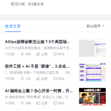
暂无订阅
共5篇文章
收录文章
默认顺序
AIOps故障诊断怎么做？3个典型场景
实践展示
今天为大家带来更轻量化、易理解的实战干货
—— 分享我们基于 AI 开展故障分析的多个实际
11月前
156
点赞
评论
案例，希望对大家构建AIOps有所启发。
软件工程 + AI 不是 “硬凑”，3 步走通
落地关键环节
1、前情回顾 回顾一下前面的几篇文章。 《给
【AI+软件工程】泼一瓢冷水》这篇文章论证了
11月前
133
点赞
评论
一个观点：任何可被称为工程类的复杂领域，让
AI 包揽所有工作，结果将是一场灾难。 《都说
AI 编程会上瘾？当心开发一时爽，升
AI 能给研发开外挂
级维护火葬场！
AI 编程带来的 “即时爽感” 容易让人上瘾，可你
是否想过，当项目进入升级迭代或故障维护阶
11月前
188
点赞
评论
段，当初依赖 AI 写的代码，会不会变成让你焦