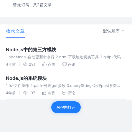
暂无订阅
共2篇文章
收录文章
默认顺序
Node.js中的第三方模块
1.nodemon-自动更新命令行 2.nrm-下载地址切换工具 3.gulp-代码处
理 4.mime-返回资源类型 5.mongoose-操作数据库 6.art-template-
4年前
291
点赞
评论
模板引擎
Node.js的系统模块
1.fs-文件操作 2.path-处理get参数 3.queryString-处理post参数
4.http-创建网站服务器 5.url-处理GET请求 6.promisify 异步
4年前
197
点赞
评论
APP内打开