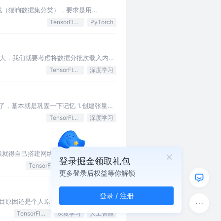
战（猫狗数据集分类），要求是用
TensorFlow
PyTorch
据量很大，我们就要考虑将数据分批次载入内存
TensorFlow
深度学习
了，基本就是巩固一下记忆 1.创建张量及
TensorFlow
深度学习
时候就得自己搭建网络模型，但是对于
登录掘金领取礼包
TensorFlow
深度学习
后端
更多登录后权益等你解锁
登录 / 注册
于项目原因还是个人原因，都已经很久没有写
TensorFlow
深度学习
人工智能