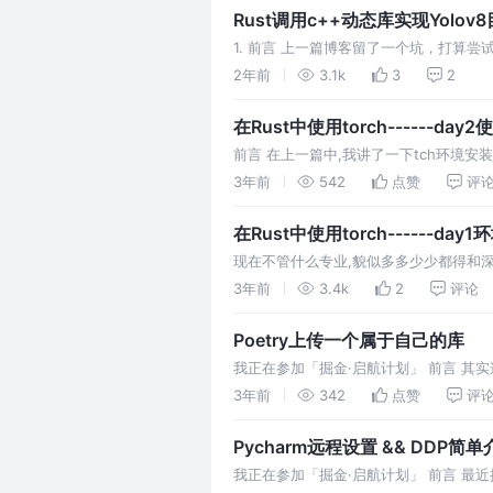
Rust调用c++动态库实现Yolov
1. 前言 上一篇博客留了一个坑，打算尝
理框架选择的是MNN。本来想用TNN来
2年前
3.1k
3
2
在Rust中使用torch------da
前言 在上一篇中,我讲了一下tch环境安
利用tch训练模型并导出训练好的权重. 
3年前
542
点赞
评
在Rust中使用torch------day
现在不管什么专业,貌似多多少少都得和深度学
然最近在学Rust那就来借机讲
3年前
3.4k
2
评论
Poetry上传一个属于自己的库
我正在参加「掘金·启航计划」 前言 其实这
很有趣的功能比如模型可视化.所以当时
3年前
342
点赞
评
Pycharm远程设置 && DDP简单
我正在参加「掘金·启航计划」 前言 最