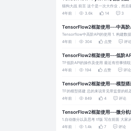
猫狗大战 前言 这个是一次大作业，然
tensorflow和pytorch分别实现。这本
4年前
3.6k
14
3
TensorFlow2框架使用---中高
Tensorflow中高阶API的使用 
中训练，这个时候就要利用数据管道。构
4年前
304
点赞
评
TensorFlow2框架使用---低阶AP
TF低阶API的操作及使用 最近有些事
计算 2. 张量的计算 这是最后广播的结果
4年前
194
点赞
评论
TensorFlow2框架使用---模型
TF的模型搭建 总的来说常见带监督的机
TensorFlow不同级别的API也就产生了
4年前
849
4
评论
TensorFlow2框架使用---微分
1.自动微分以及思考 tf版 写在前面
python，也没有碰机器学习，深度学习
4年前
1.4k
7
评论