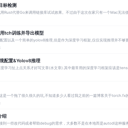
8目标检测
试用Rust代替Go来调用链接库试试效果。不过由于这次在家只有一个Mac无法使
着
y2使用tch训练并导出模型
装配置以及一个简单的yolov8推理,但是作为深度学习框架,仅仅实现推理并不
模型
论
1环境配置&Yolov8推理
习扯上点关系才好写文章(水文章).其中最常用的深度学习框架应该是tensorflow
是一个拖了很久很久的坑,不知道多少人看过我之前的一篇博客关于torch.fx的使
论
介绍
近接到一些改代码或者帮助debug的需求，大多数不是在本地而是autodl这