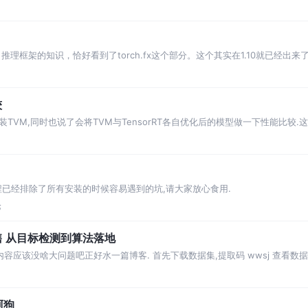
好代码然后
编译器，推理框架的知识，恰好看到了torch.fx这个部分。这个其实在1.10就已
较
如何安装TVM,同时也说了会将TVM与TensorRT各自优化后的模型做一下性能比较.
装教程已经排除了所有安装的时候容易遇到的坑,请大家放心食用.
论
 从目标检测到算法落地
容应该没啥大问题吧正好水一篇博客. 首先下载数据集,提取码 wwsj 查看数
自
阿狗