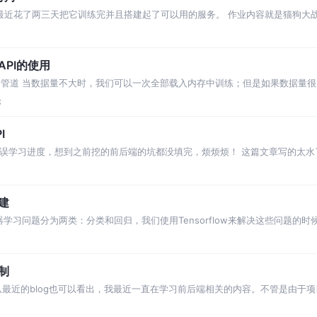
后最近花了两三天把它训练完并且搭建起了可以用的服务。 作业内容就是猫狗大
来是几年前k
阶API的使用
1. 构建数据管道 当数据量不大时，我们可以一次全部载入内存中训练；但是如果数
建数
论
I
情耽误学习进度，想到之前挖的前后端的坑都没填完，烦烦烦！ 这篇文章写的太水
搭建
器学习问题分为两类：分类和回归，我们使用Tensorflow来解决这些问题的
不同的
机制
 大家从最近的blog也可以看出，我最近一直在学习前后端相关的内容。不管是由
的内容