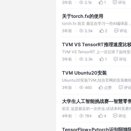
程环境。通常在实验室一般都是在本地调
3年前
2.1k
1
评论
关于torch.fx的使用
torch.fx 前言 最近在学习一些AI
习了这部分的内容。 以下所有的代
3年前
2.5k
2
评论
TVM VS TensorRT推理速度比
TVM VS TensorRT 上一次记录了
架下的推理速度 1. 准备
3年前
3.3k
1
评论
TVM Ubuntu20安装
Ubuntu20安装TVM,结合官网的安
3年前
460
点赞
评
大学生人工智能挑战赛—智慧零售
前言 这是最近的一次作业,试试本科竞赛内
标注(共110张)，其余还有无标注的需要
4年前
784
4
评论
TensorFlow+Pytorch识别阿猫