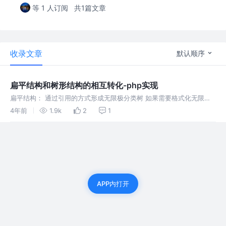
等 1 人订阅
共1篇文章
收录文章
默认顺序
扁平结构和树形结构的相互转化-php实现
扁平结构： 通过引用的方式形成无限极分类树 如果需要格式化无限极
分类树： 结构中增加了 level【当前层级】，path【当前节点路径】和
4年前
1.9k
2
1
isLeaf【当前节点是否是叶子结点】 字段。
APP内打开