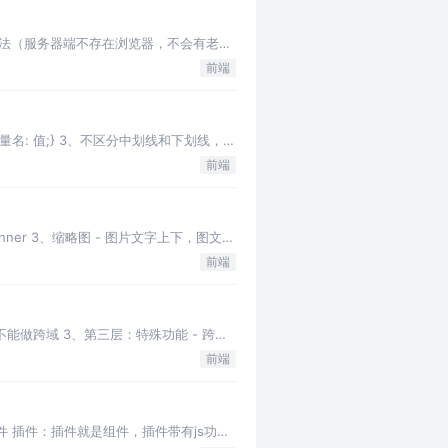
s6的语法（服务器端不存在浏览器，不会有老
前端
变量名: 值;} 3、不区分中划线和下划线，都
前端
 banner 3、缩略图 - 图片文字上下，图文并
前端
不能做跨域 3、第三层：特殊功能 - 跨域
前端
部件 插件：插件就是组件，插件带有js功能