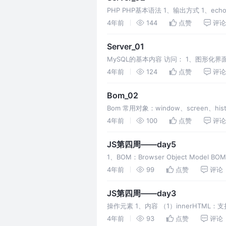
PHP PHP基本语法 1、输出方式 1、ec
容);//输出数据类型
4年前
144
点赞
评论
Server_01
MySQL的基本内容 访问： 1、图形化界面 要求：
4年前
124
点赞
评论
Bom_02
Bom 常用对象：window、screen、histo
4年前
100
点赞
评论
JS第四周——day5
1、BOM：Browser Object Model
4年前
99
点赞
评论
JS第四周——day3
操作元素 1、内容 （1）innerHTML：
textContent
4年前
93
点赞
评论