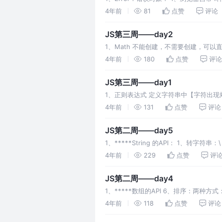
了 类型错误：T
4年前
81
点赞
评论
JS第三周——day2
1、Math 不能创建，不需要创建，可以直
超过15位否则会失效 下取整：不管超
4年前
180
点赞
评论
JS第三周——day1
1、正则表达式 定义字符串中【字符出现
备选字符列表 注意：①一个中括号只能
4年前
131
点赞
评论
JS第二周——day5
1、*****String 的API： 1
unicode号 表示一个字
4年前
229
点赞
评
JS第二周——day4
1、*****数组的API 6、排序：
交换位置： 公式： ②、正式开发中：数组
4年前
118
点赞
评论