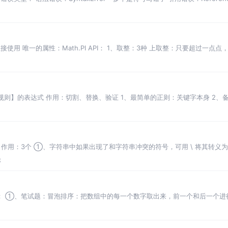
接使用 唯一的属性：Math.PI API： 1、取整：3种 上取整：只要超过一
规则】的表达式 作用：切割、替换、验证 1、最简单的正则：关键字本身 2、
匹配一位字符
、转字符串：\ 作用：3个 ①、字符串中如果出现了和字符串冲突的符号，可用 \ 将其
论
两种方式： ①、笔试题：冒泡排序：把数组中的每一个数字取出来，前一个和后一个
API提