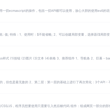
可以使用一切ecmascript的操作，包括一切API都可以使用，放心大胆的使用e
变量名: 值; 特殊：1、使用时：$不能省略; 2、可以创建局部变量，选择器{$局部
ss样式 (1)按钮 (2)图片 (3)文本 (4)表格 3、推荐组件 1、导航条 2、巨幕 -
最麻烦的，但也是最无敌的 2、第二层：第一层的基础上进行了再次简化：3个API - 
HTML/CSS/JS，程序员想要使用只需要引入然后梭代码 组件：组成网页一部分的