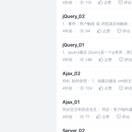
一切插件的使用步骤： 2、日期选
4年前
114
点赞
评论
jQuery_02
1、事件：用户触发 或 浏览器自动触发： 面试题：原生
4年前
94
点赞
评论
jQuery_01
1、jquery概念 jQuery是一个j
- DOM、事件、aja 2、jQ
4年前
148
点赞
评论
Ajax_02
XML 如何使用： 1、创建后缀名.xml的
名你随意 4、里面想放什么
4年前
124
点赞
评论
Ajax_01
同步交互和异步交互： 同步：客户端向服
提交 2、表单提交) 异步：客户端向服
4年前
77
点赞
评论
Server_02