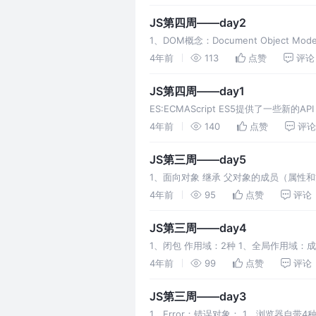
JS第四周——day2
1、DOM概念：Document Objec
HTML+CSS+JS(DOM) H
4年前
113
点赞
评论
JS第四周——day1
ES:ECMAScript ES5提供了一些
（2）修改对象的某个属性
4年前
140
点赞
评论
JS第三周——day5
1、面向对象 继承 父对象的成员（属性
法】，都应该集中定义在父对象中 JS的
4年前
95
点赞
评论
JS第三周——day4
1、闭包 作用域：2种 1、全局作用域
放了，一次性 函数的执行原理： 1、程
4年前
99
点赞
评论
JS第三周——day3
1、Error：错误对象： 1、浏览器自带4种