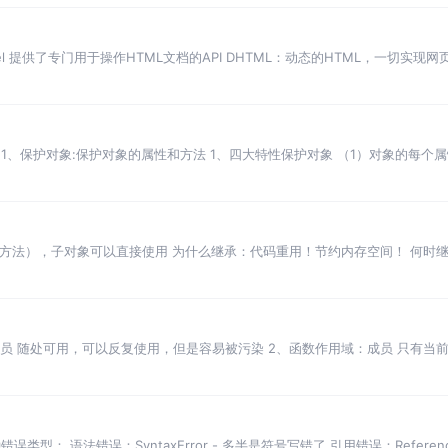
t Model 提供了专门用于操作HTML文档的API DHTML：动态的HTML，一切
新的API 1、保护对象:保护对象的属性和方法 1、四大特性保护对象 （1）对象的每
和方法），子对象可以直接使用 为什么继承：代码重用！节约内存空间！ 何时
面向对象是基于原
：成员 随处可用，可以反复使用，但是容易被污染 2、函数作用域：成员 只有
序加载时：
错误类型： 语法错误：SyntaxError - 多半是符号写错了 引用错误：Referen