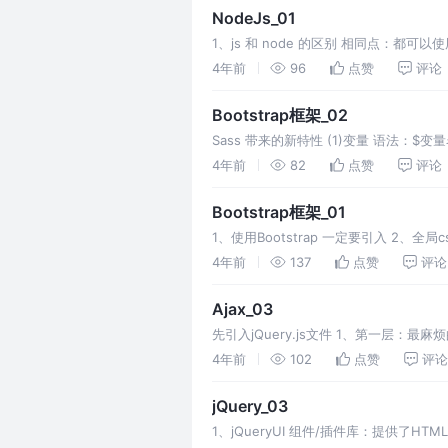
NodeJs_01
1、js 和 node 的区别 相同点：都
IE） 不同点：1、javascr
4年前
96
点赞
评论
Bootstrap框架_02
Sass 带来的新特性 (1)变量 语法：$
可以 (2)嵌套 编译后：
4年前
82
点赞
评论
Bootstrap框架_01
1、使用Bootstrap 一定要引入 2、全局c
茂
4年前
137
点赞
评论
Ajax_03
先引入jQuery.js文件 1、第一层：
（拿别人电脑上的数据） 浏览器具
4年前
102
点赞
评论
jQuery_03
1、jQueryUI 组件/插件库：提供了