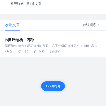
暂无订阅
共1篇文章
收录文章
默认顺序
js循环结构--四种
循环结构 特点 : 反复执行的代码 - 几乎一瞬间执行完毕 1. while和
do..while 2.for 3.swicth
4年前
180
点赞
评论
APP内打开