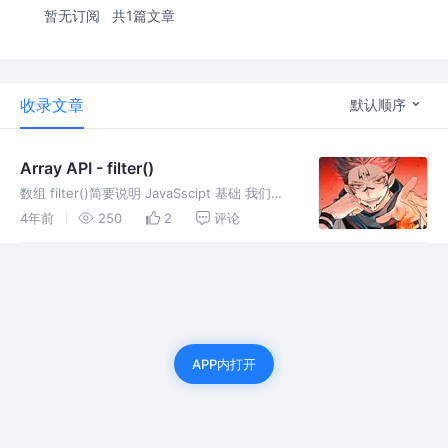
暂无订阅
共1篇文章
收录文章
默认顺序
Array API - filter()
数组 filter()简要说明 JavaSscipt 基础 我们值
得拥有 , 加油加油加油加油 不介意点歌赞吧
4年前
250
2
评论
APP内打开