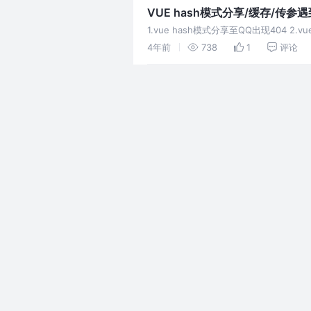
VUE hash模式分享/缓存/传参
1.vue hash模式分享至QQ出现404
串
4年前
738
1
评论