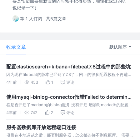
要是怕后面要重新安装的时候不记得步骤，顺便把踩过的坑
也记录一下）
等 1 人订阅
共5篇文章
收录文章
默认顺序
配置elasticsearch+kibana+filebeat7.8过程中的那些坑
因为现在filebeat的版本已经到了7.8了，网上的很多配置教程不再适
用，写这个主要是把几个需要注意的地方记录下来。由于过程比较曲
4年前
453
1
评论
折，所以就不再重新还原配置写详细的教程了，遇到问题再去看别人的
教程吧
使用mysql-binlog-connector报错Failed to determine
binlog filename/position
看是否开启了mariadb的binlog服务 没有开启 增加对mariadb的配置，
开启binlog vim /etc/my.cnf.d/mariadb-server.cnf添加以下内容 重启
4年前
742
2
评论
数据库服
服务器数据库开放远程端口连接
项目在本地调试之后，部署到服务器，怎么都连接不到数据库。 需要开