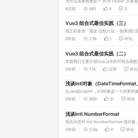
为什么需要热更新？ 作为 Flutter 
的效果，不想等待漫长的审核周期……
4月前
881
4
3
Vue3 组合式最佳实践（三）
我正在参加「掘金·启航计划」 如果我
何来实现呢。本篇文章我们将讲述一种实
3年前
1.3k
1
评论
Vue3 组合式最佳实践（二）
本篇我们主要介绍Vue.js中的可组合函数
使用情况。
3年前
1.1k
点赞
评论
浅谈Intl对象（DateTimeFormat、L
在JavaScript中，Intl对象是一个内置对
RelativeTimeFormat.
3年前
866
31
评论
浅谈Intl.NumberFormat
很高兴您对 Intl.NumberFormat 感兴
我们格式化数字。
3年前
2.8k
6
评论