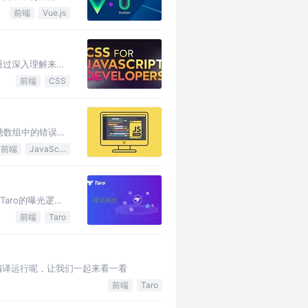
前端
Vue.js
够通过深入理解来避
前端
CSS
滤数组中的错误
前端
JavaScript
aro的曝光逻辑
前端
Taro
继续编译运行呢，让我们一起来看一看
前端
Taro