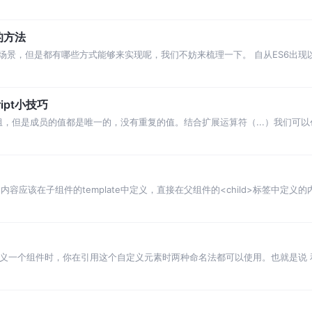
()会返回一个 URLSearchParams 对象实例。在这个实…
的方法
贝数组的场景，但是都有哪些方式能够来实现呢，我们不妨来梳理一下。 自从ES6
eact和Redux这类库时，你会发现它是非常非常有用的。 考虑到函数式编程
ipt小技巧
数组，但是成员的值都是唯一的，没有重复的值。结合扩展运算符（...）我们可
实现这个功能的话，需要的处理代码要多很多。 这个技巧的适用范围是数组中的
加内容应该在子组件的template中定义，直接在父组件的<child>标签中定
中子组件标签中的内容了。 插槽可以有默认内容，当在父组件中没有提供内容的时
写命名) 定义一个组件时，你在引用这个自定义元素时两种命名法都可以使用。也就是说
的模版中。 我们往往有很多功能单一的基础组件，而这些组件有经常会被各个功能组