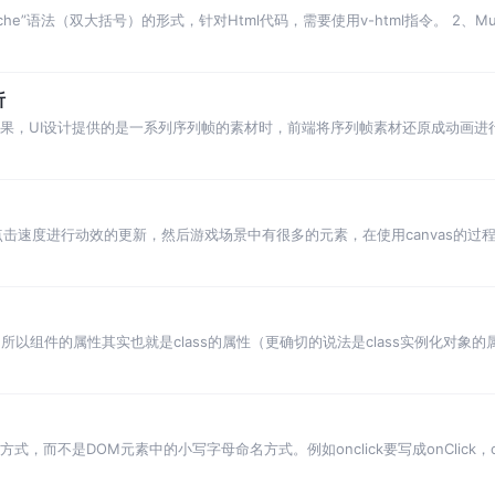
tache”语法（双大括号）的形式，针对Html代码，需要使用v-html指令。 2、M
一些指令能够接收一个“参数”，在指令名称之后以冒号表示，如v-b…
析
效果，UI设计提供的是一系列序列帧的素材时，前端将序列帧素材还原成动画进行展
真以及安卓端卡顿，以及循环播放情况下有时只会播放一次的情况。只能作为
击速度进行动效的更新，然后游戏场景中有很多的元素，在使用canvas的过
面上面的计时器（setInterval）被卡停了，最终出现了安卓机的游戏结果拉
，所以组件的属性其实也就是class的属性（更确切的说法是class实例化对象的属性
法糖，所以这里模糊化类和对象的区别）。 在ES6中，可以使用this…
式，而不是DOM元素中的小写字母命名方式。例如onclick要写成onClick，onc
给事件属性，而不是DOM中的字符串形式。例如在DOM中绑定一个点击…