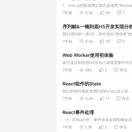
1、Vue.js的数据绑定形式是使用“Mus
面，此时需要使用v-bind指令。 1、
7年前
4.5k
56
7
序列帧&一镜到底H5开发实现分
我们遇到的一类H5，其中包括“强动画”
列帧动画，会存在图片文件大，移动端失
7年前
8.6k
35
5
Web Worker使用初体验
由于这次制作的H5互动小游戏需要针对点
后页面卡顿的现象，由于动画的卡顿，导致页
7年前
382
2
评论
React组件的State
我们的组件都是使用ES6的class定义的
的定义的，class只不过是ES6提供的语
7年前
3.0k
17
评论
React事件处理
（1）在React中，事件命名采用驼峰命名方
处理事件的响应函数要以对象的形式赋值
7年前
1.3k
2
评论