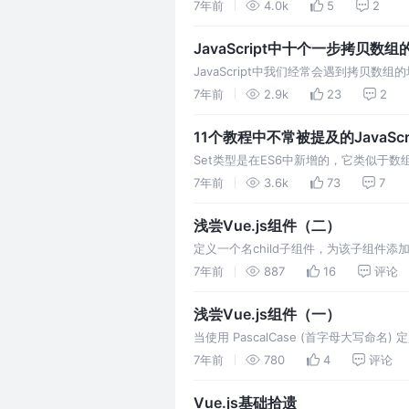
先，我们调用new URLSearchParams
7年前
4.0k
5
2
JavaScript中十个一步拷贝数组
JavaScript中我们经常会遇到拷
个很简单的语法，但是当你在使用类似于R
7年前
2.9k
23
2
11个教程中不常被提及的JavaScr
Set类型是在ES6中新增的，它类似于
值的功能。 在ES6之前，我们如果想要
7年前
3.6k
73
7
浅尝Vue.js组件（二）
定义一个名child子组件，为该子组件添
<slot>元素占位，便能够渲染父组件
7年前
887
16
评论
浅尝Vue.js组件（一）
当使用 PascalCase (首字母大
何新创建的Vue跟实例(new Vue)
7年前
780
4
评论
Vue.js基础拾遗