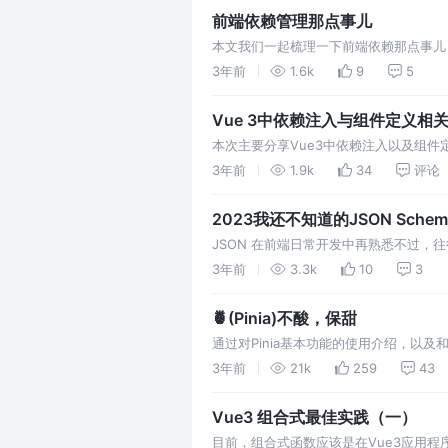
前端依赖管理那点事儿
本文我们一起梳理一下前端依赖那点事儿
道来……
3年前
1.6k
9
5
Vue 3中依赖注入与组件定义相
本次主要分享Vue3中依赖注入以及组件定义
用场景。
3年前
1.9k
34
评论
2023我还不知道的JSON Sche
JSON 在前端日常开发中再熟悉不过，往
JSON Schema呢？
3年前
3.3k
10
3
🍍(Pinia)不酸，保甜
通过对Pinia基本功能的使用介绍，以及
个🍍不酸，亲测保甜！
3年前
21k
259
43
Vue3 组合式最佳实践（一）
目前，组合式函数应该是在Vue3应用