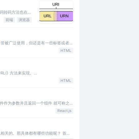
编码转码方法也在我
前端
浏览器
尽管被广泛使用，但还是有一些标签或者属
像CSS一样。 在我…
HTML
RL() 方法来实现。
HTML
组件作为参数并且返回一个组件 就可称之
件其…
React.js
URL相关的。那具体都有哪些功能呢？ 首