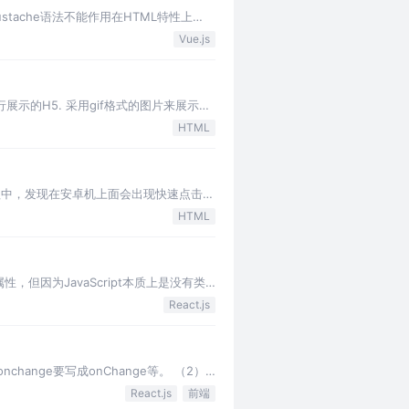
ustache语法不能作用在HTML特性上
Vue.js
示的H5. 采用gif格式的图片来展示序
零碎的点缀素材时使用…
HTML
程中，发现在安卓机上面会出现快速点击之
了IOS一条…
HTML
，但因为JavaScript本质上是没有类
React.js
hange要写成onChange等。 （2）
React.js
前端