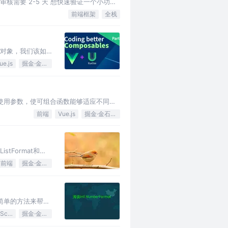
审核需要 2-5 天 想快速验证一个小功能
前端框架
全栈
的对象，我们该如
ue.js
掘金·金石计划
灵活地使用参数，使可组合函数能够适应不同的
前端
Vue.js
掘金·金石计划
stFormat和
前端
掘金·金石计划
了一种简单的方法来帮助
JavaScript
掘金·金石计划