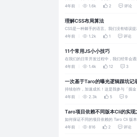
代码更易于编写、阅读和维护。
4年前
1.6k
2
评论
理解CSS布局算法
CSS是一种棘手的语言。我们没有错误提
免或解决我们遇到的问题呢？
4年前
1.2k
1
评论
11个常用JS小小技巧
在我们的日常开发过程中，我们经常会遇
值，等等这类处理。分享一些日常开发中
4年前
1.4k
12
3
一次基于Taro的曝光逻辑踩坑记
持续创作，加速成长！这是我参与「掘金日新
踩坑和填坑的过程。
4年前
2.3k
5
9
Taro项目依赖不同版本Cli的实
如何保证不同的项目依赖的 Taro Cl
4年前
816
2
评论