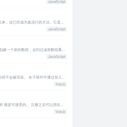
JavaScript
出现以来，这已经成为最流行的方法。它是一
变得越来越…
JavaScript
以创建一个新的数组，达到过滤原数组重复
数值的类型为：un…
JavaScript
义的内容不会被渲染。 在子组件中通过加入
候，来…
Vue.js
 和 都是可接受的。 注册之后可以用在任
件…
Vue.js