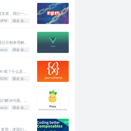
被安装，我们一一
NPM
掘金·金石计划
，通过示例来理解使
ue.js
掘金·金石计划
N 呢？什么是
JSON
掘金·金石计划
助我们解决问题。这
ue.js
掘金·金石计划
、复用，使我们的