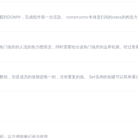
DOM中，完成组件第一次渲染。 constructor本身是ES6的class的
s参数，props是从父组件传过来的属性对象，如果父组件没有传入属性而组件自
热门场所的人流的热力图情况，同时需要给出该热门场所的边界轮廓。经过查看
目前地图能够提供我们使用的，基本只能是一些行政区划的边界范围，这个在
类似于数组，但是成员的值都是唯一的，没有重复的值。 Set实例的创建可以简单
，返回一个布尔值，表示删除是否成功。 返回一个布尔值，表示该值是否为Se
代码，以方便能够记录与使用。