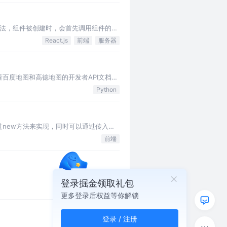
构造方法，组件被创建时，会首先调用组件的构
身…
React.js
前端
服务器
百度地图和高德地图的开发者API文档，
我之前的文章中也有写过，大家可…
Python
通过new方法来实现，同时可以通过传入一
t的成员。 清…
前端
登录掘金领取礼包
更多登录后权益等你解锁
登录 / 注册