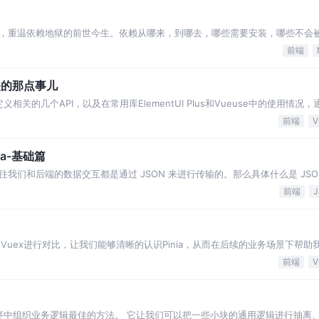
，重温依赖地狱的前世今生。依赖从哪来，到哪去，哪些需要安装，哪些不会
前端
关的那点事儿
相关的几个API，以及在常用库ElementUI Plus和Vueuse中的使用情况
前端
V
ma-基础篇
往我们和后端的数据交互都是通过 JSON 来进行传输的。那么具体什么是 JSO
前端
和Vuex进行对比，让我们能够清晰的认识Pinia，从而在后续的业务场景下帮
前端
V
程序中组织业务逻辑最佳的方法。 它让我们可以把一些小块的通用逻辑进行抽离