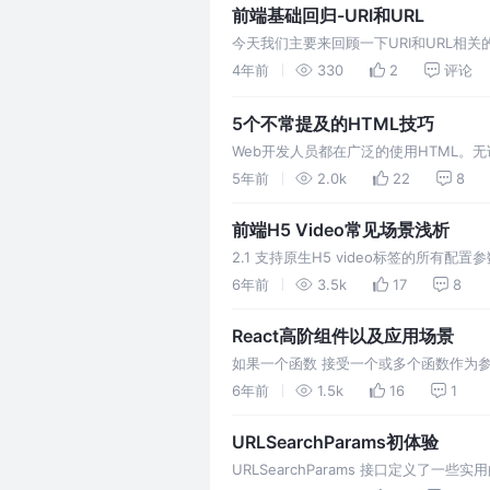
前端基础回归-URI和URL
今天我们主要来回顾一下URI和URL相
们的日常开发中经常会用到，希望本次回
4年前
330
2
评论
5个不常提及的HTML技巧
Web开发人员都在广泛的使用HTML
性是大部分开发者不熟知的。虽然现在有很
5年前
2.0k
22
8
前端H5 Video常见场景浅析
2.1 支持原生H5 video标签的所有配置
URL.createObjectURL() 静态
6年前
3.5k
17
8
React高阶组件以及应用场景
如果一个函数 接受一个或多个函数作为参
为 高阶组件。 所以你可能会发现，当高阶组件
6年前
1.5k
16
1
URLSearchParams初体验
URLSearchParams 接口定义了