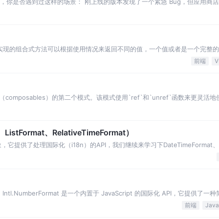
开发者，你是否遇到过这样的场景： 刚上线的版本发现了一个紧急 Bug，但应用商店
们实现的组合式方法可以根据使用情况来返回不同的值，一个值或者是一个完整
现组合式方法动态返回的模式。
前端
V
（composables）的第二个模式。该模式使用`ref`和`unref`函数来更
istFormat、RelativeTimeFormat）
象，它提供了处理国际化（i18n）的API，我们继续来学习下DateTimeFormat、Li
趣。Intl.NumberFormat 是一个内置于 JavaScript 的国际化 API，它提供
前端