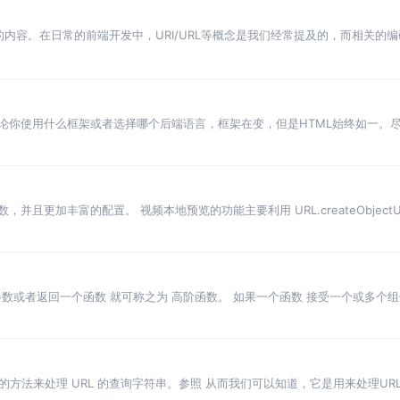
关的内容。在日常的前端开发中，URI/URL等概念是我们经常提及的，而相关的
顾也能够帮助大家重温加深。
。无论你使用什么框架或者选择哪个后端语言，框架在变，但是HTML始终如一。
多的模版引擎供我们使用，但是我们还是需要尽可能的熟练掌握HTML内容，就
参数，并且更加丰富的配置。 视频本地预览的功能主要利用 URL.createObjectU
方法会创建一个 DOMString，其中包含一个表示参数中给出的对象的 …
数或者返回一个函数 就可称之为 高阶函数。 如果一个函数 接受一个或多个
中返回的组件是 无状态组件（Stateless Component） 时，该高阶组
一些实用的方法来处理 URL 的查询字符串。参照 从而我们可以知道，它是用来处理