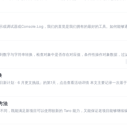
示或调试器或Console.Log，我们的直觉是我们拥有的最好的工具。如何能
到数字与字符串转换，检查对象中是否存在对应值，条件性操作对象数据，过
的小技巧，助力开发提效！
录
计划 · 6 月更文挑战」的第1天，点击查看活动详情 本文主要记录一次基于T
现方法
i 版本不同，既能满足新项目可以使用较新的 Taro 能力，又能保证老项目能够