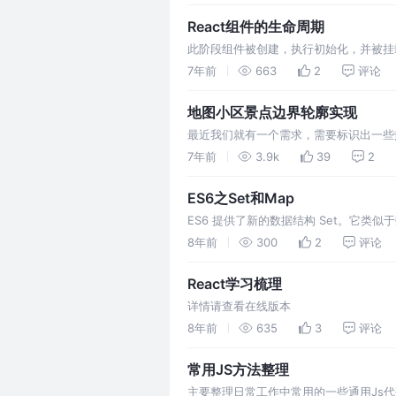
React组件的生命周期
此阶段组件被创建，执行初始化，并被挂载到
造方法。这个构造方法会接受一个prop
7年前
663
2
评论
地图小区景点边界轮廓实现
最近我们就有一个需求，需要标识出一些
发现并没有这类公共接口提供我们使用。
7年前
3.9k
39
2
ES6之Set和Map
ES6 提供了新的数据结构 Set。它
个数组格式的参数来实例化。 删除某个值
8年前
300
2
评论
React学习梳理
详情请查看在线版本
8年前
635
3
评论
常用JS方法整理
主要整理日常工作中常用的一些通用Js