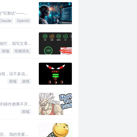
"写测试"——前
Claude
OpenAI
比较忙，我写文章
前端
性能优化
游戏，话不多说，
前端
游戏
系列操作都离不开
前端
区。 我的答案是