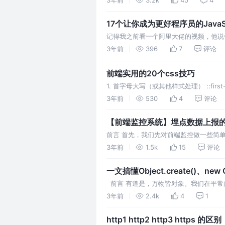
3年前
3.2k
45
4
17个让你成为更好程序员的JavaSc
记得我之前看一个阿里大佬的视频，他说他
语法展平” 。 如果你看过源码，想
3年前
396
7
评论
前端实用的20个css技巧
1. 首字母大写（或其他样式处理） ::fir
设置阴影吧，但是
3年前
530
4
评论
【前端监控系统】埋点数据上报的
前言 首先，我们先对前端监控做一些简
性会影响对产品线上效果的判别结果。 
3年前
1.5k
15
评论
一文搞懂Object.create()、ne
​ 前言 有道是，万物皆对象。我们在平
a = {}. 但是，想必大家都知道，js创建对
3年前
2.4k
4
1
http1 http2 http3 https 的区别