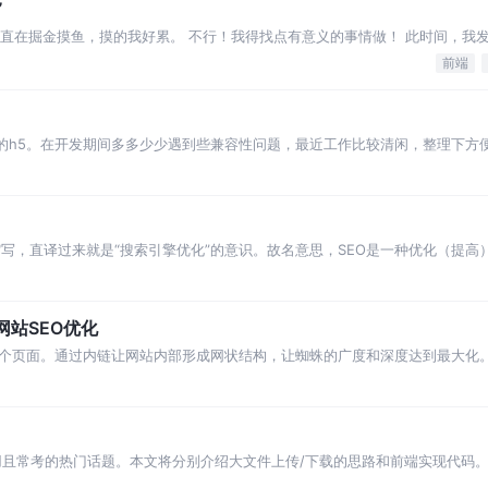
”
，一直在掘金摸鱼，摸的我好累。 不行！我得找点有意义的事情做！ 此时间，我
处来，哥哥这么努力，还有这
前端
嵌的h5。在开发期间多多少少遇到些兼容性问题，最近工作比较清闲，整理下方
另外我会更新
mization的缩写，直译过来就是“搜索引擎优化”的意识。故名意思，SEO是一种优
网站SEO优化
个页面。通过内链让网站内部形成网状结构，让蜘蛛的广度和深度达到最大化。
量。 一般来说，内
且常考的热门话题。本文将分别介绍大文件上传/下载的思路和前端实现代码。 
可以将其