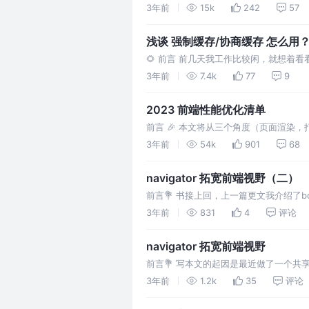
需要重新部署一个前端项目，由我来负责
3年前
15k
242
57
浅谈 强制缓存/协商缓存 怎么用
🌻 前言 前几天我工作比较闲，就想着
我找到架构组的同学，说明了这个问题。
3年前
7.4k
77
9
2023 前端性能优化清单
前言 🎉 本文将从三个角度（页面渲
出你对性能优化的一些见解，相互学习，共同
3年前
54k
901
68
navigator 拓宽前端视野（二）
前言💐 书接上回，上一篇更文我介绍了bo
API。 还是那句话: 对于大部分前端仔
3年前
831
4
评论
navigator 拓宽前端视野
前言💐 写本文的起因是最近做了一个共享
在接触之前还以为是多么高大上的功能,
3年前
1.2k
35
评论