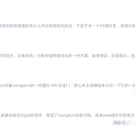
这个项目的搭
？
看看我司的前端项目有什么可以性能优化的点。于是乎在一个h5项目里，发现没
 因为此项目是部署在腾讯云服务器上的，在
染，打包优化，总体优化）分析前端性能优化的一些方案。如有错误，欢迎指出，
进步！💪 （ps: 小彬之前也总结过一
m对象navigator的一些属性 API 传送门，那么本文就继续来介绍一下它的一
来说，其实只要知道有
屏幕在线演示ppt的需求，发现了navigator的新大陆。原来web端开启屏幕
需求评审时内心还有些慌张。
掘金·日新计划