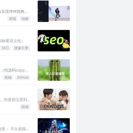
ss实现坤坤跳舞，
前端
动效
和标签语义化）
SEO
搜索引擎
找源码copy
前端
GitHub
见。但是你注意到
前端
」 背景： 不久前我司