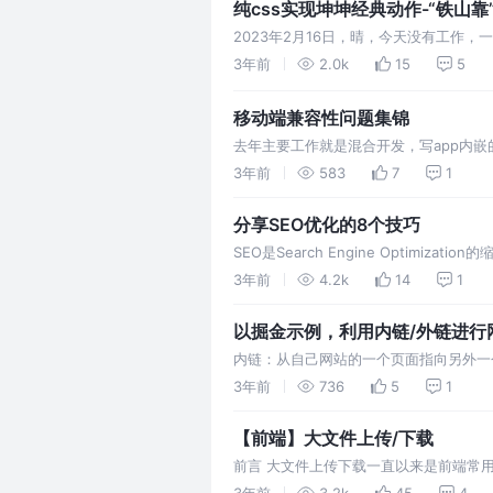
纯css实现坤坤经典动作-“铁山靠
2023年2月16日，晴，今天没有工作
有小黑子给我评论，我看到之后气不打一
3年前
2.0k
15
5
移动端兼容性问题集锦
去年主要工作就是混合开发，写app内
并且本文会持续补充内容，欢迎关注我，
3年前
583
7
1
分享SEO优化的8个技巧
SEO是Search Engine Opti
统称。
3年前
4.2k
14
1
以掘金示例，利用内链/外链进行
内链：从自己网站的一个页面指向另外一
接。通过外链提升网站权重，提高网站流
3年前
736
5
1
【前端】大文件上传/下载
前言 大文件上传下载一直以来是前端常用
后，对获取到的file对象使用slice方法