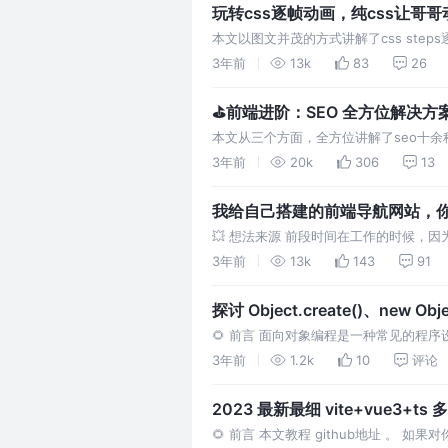
玩转css逐帧动画，纯css让哥哥动
本文以图文并茂的方式讲解了css ste
打字机效果“只因你太美”等，欢迎阅读点
3年前
13k
83
26
⛳前端进阶：SEO 全方位解决方
本文从三个方面，全方位讲解了seo十余
3年前
20k
306
13
我给自己搭建的前端导航网站，你
💥 想法来源 前段时间在工作的时候，
🐶）。但是网上有好多重复或者低质量的
3年前
13k
143
91
探讨 Object.create()、new O
🌻 前言 面向对象编程是一种常见的
没有，创建对象有很多种方式，其中最常见的
3年前
1.2k
10
评论
2023 最新最细 vite+vue3
🌻 前言 本文教程 github地址 。 如果