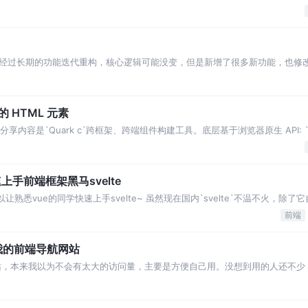
么呢？因为我第一眼看到题目，只想到
经过长期的功能迭代重构，核心逻辑可能没变，但是新增了很多新功能，也修
要你接手这个页面做一些调整，你能保证捋清并且
制的 HTML 元素
享内容是`Quark c`跨框架、跨端组件构建工具。底层基于浏览器原生 API: `
概念，第一次听到瞬间眼前
上手前端框架黑马svelte
熟悉vue的同学快速上手svelte~ 虽然现在国内`svelte`不温不火，除
外是非常火的，说不定哪
前端
重构我的前端导航网站
站，本来我以为不会有太大的访问量，主要是方便自己用。没想到用的人还不少
录下，希望能帮助到有静态部署ssg需求的同学