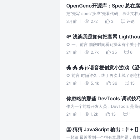
OpenGeno开源库：Spec 总在
把"先写 spec"换成"先看代码、再让
者依赖自觉，后者由机器兜底。
3月前
272
3
评论
🌱 浅谈我是如何把官网 Lightho
🌻 一、前言 前段时间看到掘金有个
又不愿意敷衍了事。所以本来打算不参加
2年前
2.7k
35
6
🐲 🐲 🐲 js谐音梗创意小游
🌻 前言 时隔许久，终于再次上线了创
直接进入正题，只求各位一个小赞👍 🔥
2年前
5.4k
36
15
你忽略的那些 DevTools 调试技
作为一个前端开发人员，DevTools 
它的帮助。 大家经常使用的 DevTools
2年前
1.2k
13
1
🥶 猜猜 JavaScript 输出：(! + [] + 
一起猜 最近看到一个很有意思的题，直