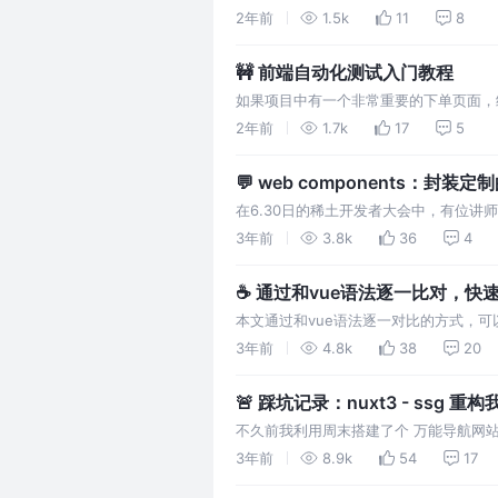
undefined，正如我的英文名 为什
2年前
1.5k
11
8
🚧 前端自动化测试入门教程
如果项目中有一个非常重要的下单页面，
已经是一个非常重要的屎山页面。这时候
2年前
1.7k
17
5
💬 web components：封装定
在6.30日的稀土开发者大会中，有位讲师分
components`。之前我没有听过这个
3年前
3.8k
36
4
☕ 通过和vue语法逐一比对，快速
本文通过和vue语法逐一对比的方式，可以让
题，主要还是生态不够完善。但是它在国
3年前
4.8k
38
20
🚨 踩坑记录：nuxt3 - ssg 
不久前我利用周末搭建了个 万能导航网
nuxt3重构下，踩了不少坑，写文章记
3年前
8.9k
54
17