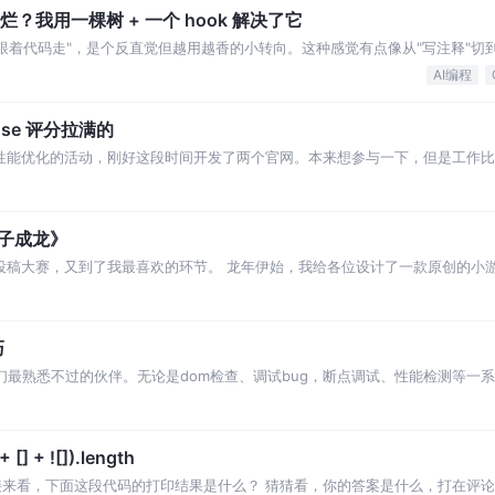
腐烂？我用一棵树 + 一个 hook 解决了它
文档跟着代码走"，是个反直觉但越用越香的小转向。这种感觉有点像从"写注释"切到
AI编程
use 评分拉满的
关于性能优化的活动，刚好这段时间开发了两个官网。本来想参与一下，但是工作
了的。不过这两天稍微空闲下来了，所以还是简
戏《望子成龙》
意投稿大赛，又到了我最喜欢的环节。 龙年伊始，我给各位设计了一款原创的小
 游戏体验 游戏灵感 灵感来源于一个成语
巧
是我们最熟悉不过的伙伴。无论是dom检查、调试bug，断点调试、性能检测等一
 功能大差不差，
[] + ![]).length
接来看，下面这段代码的打印结果是什么？ 猜猜看，你的答案是什么，打在评论