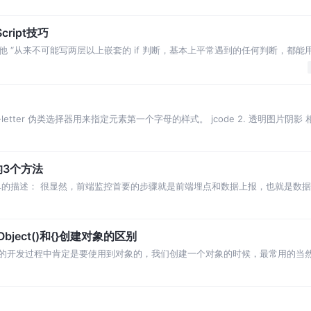
ript技巧
 “从来不可能写两层以上嵌套的 if 判断，基本上平常遇到的任何判断，都能
st-letter 伪类选择器用来指定元素第一个字母的样式。 jcode 2. 透明图片阴影
3个方法
单的描述： 很显然，前端监控首要的步骤就是前端埋点和数据上报，也就是数
那么，下文主要给大家
w Object()和{}创建对象的区别
常的开发过程中肯定是要使用到对象的，我们创建一个对象的时候，最常用的当然