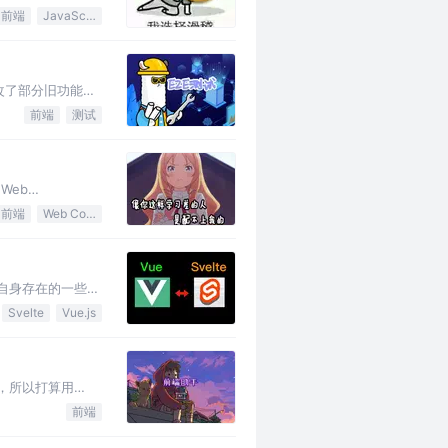
前端
JavaScript
改了部分旧功能，
前端
测试
Web
前端
Web Components
了它自身存在的一些问
Svelte
Vue.js
，所以打算用
前端