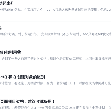
起来💃
ps逐帧动画的逻辑。并实现了几个小demo帮助大家理解逐帧动画的使用，包括c
赞评论～
案
种解决方案。对于前端知识广度有很大帮助（不少前端对于seo只知道tdk优化
们都别用🤪
因为遇到了一些之前没了解过的知识，所以化身百度cv工程师，上网冲浪寻找灵感（
文章，严重影响了我的cv效率。 此时，
bject() 和 {} 创建对象的区别
程序设计思想，有道是，万物皆对象。身为一名前端打工仔，对象在代码中随处可
自然是直接字面量创建，如let obj
+ts 多页面项目架构，建议收藏备用！
对你有帮助，希望能点个star ⭐️⭐️⭐️ 万分感谢😊😊😊 本文正在参加「金石计划