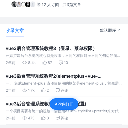
等 12 人订阅
共3篇文章
收录文章
默认顺序
vue3后台管理系统教程3（登录、菜单权限）
开始搭建后台系统的核心就是权限，不同的权限对应不同的侧边导航。
一般的逻辑是：登录后获取得到token，再通过token获取用户信息
2年前
8.4k
87
10
（用户名、账号、角色、权限等），从接口获取到菜单后，计算出路
由，并动态
vue3后台管理系统教程2(elementplus+vue-
router+axios+pinia等配置)
一、 集成Element-plus 该项目使用的框架是element-plus，首先需要
安装和配置element-plus。 1.安装Element Plus和图标组件 2.全局注
2年前
1.7k
2
评论
册 main.ts：
vue3后台管理系统教程1(项目规范配置)
APP内打开
一个项目需要有统一的规范，需使用eslint+stylelint+prettier来对代码
质量做检测和修复，提交代码需使用husky来做commit拦截，通过
2年前
475
3
评论
commitlint来统一提交规范，需要使