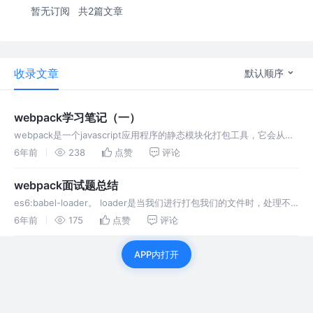
暂无订阅
共2篇文章
收录文章
默认顺序
webpack学习笔记（一）
webpack是一个javascript应用程序的静态模块化打包工具，它会从入
口模块出发，识别出源码中的模块化导入语句，递归地找出入口文件的
6年前
238
点赞
评论
所有依赖，构建一个依赖关系图。然后将这些模块打包成一个或多个
bundle。 ps：全局安装webpack，这会将项目的webpack锁定到…
webpack面试题总结
es6:babel-loader。 loader是当我们进行打包我们的文件时，处理不
同类型的文件，处理模块。plugiin是在打包的时候具体时刻，进行处理
6年前
175
点赞
评论
事件。 利用mini-css-extract-plugin插件抽离css文件,optimize-css-
assets-web…
APP内打开