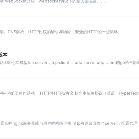
WebSocket介绍，websocket协议下的聊天室搭建。。。
动。DNS解析、HTTP协议的请求与响应，安全的HTTP的一些策略。
版本
模型tcp server，tcp client ，udp server,udp client的go语言版
”创作活动。 HTTP/HTTPS协议 超文本传输协议（英语：HyperText Tran
s配置影响nginx服务器或与用户的网络连接;http可以嵌套多个server，配置
.