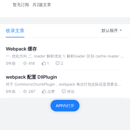
暂无订阅
共2篇文章
收录文章
默认顺序
Webpack 缓存
一. 优化方向 二. loader 解析优化 1. 解析loader 区别 cache-loader 控
制整个 loader 流程的缓存，而 babel-loader 这是缓存自己。 使用缓
5年前
418
1
2
存是有 代价 的，所以必须是很重要的任务用才有效果，否则适得其
反。 把一些公共包打包成 …
webpack 配置 DllPlugin
对于 CommonsChunkPlugin，webpack 每次打包实际还是需要去处
理这些第三方库，只是打包完之后，能把第三方库和我们自己的代码分
6年前
287
点赞
评论
开。而 DLLPlugin 则是能把第三方代码完全分离开，即每次只打包项目
自身的代码。Dll这个概念是借鉴了Windows系统的dl…
APP内打开