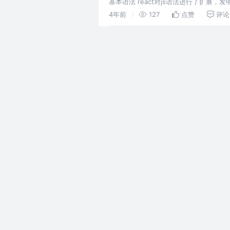
基本语法 react对js语法进行了扩展，发
String、Number.
4年前
127
点赞
评论