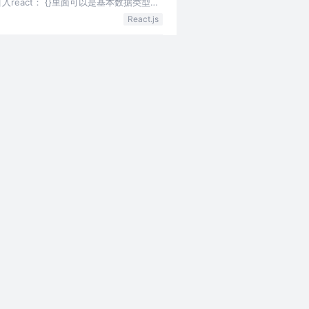
入react： {}里面可以是基本数据类型
React.js