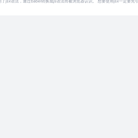
明了jsx语法，通过babel转换成js语法而被浏览器认识。 想要使用jsx一定要先引