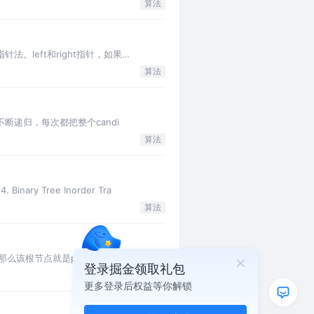
算法
针法。left和right指针，如果
算法
单，就是不断递归，每次都把整个candi
算法
ry Tree Inorder Tra
算法
点等于p或q，那么该根节点就是p和q的最近公共祖先结
登录掘金领取礼包
算法
更多登录后权益等你解锁