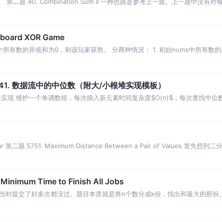
回溯即可。 第二题 40. Combination Sum II 一种思路是参考上一题。上
board XOR Game
有数的异或和为0，则该玩家获胜。 分两种情况： 1. 初始nums中所有数的异
ffer 41. 数据流中的中位数（附大/小根堆实现模板）
现 维护一个单调数组，每次插入新元素时间复杂度$O(n)$，每次查找中位数时
ear 第二题 5751. Maximum Distance Between a Pair of Values 首
论
inimum Time to Finish All Jobs
当时提交了好多次都没过。题目本质就是将n个数分成k份，找出和最大的那份
令dp[i][