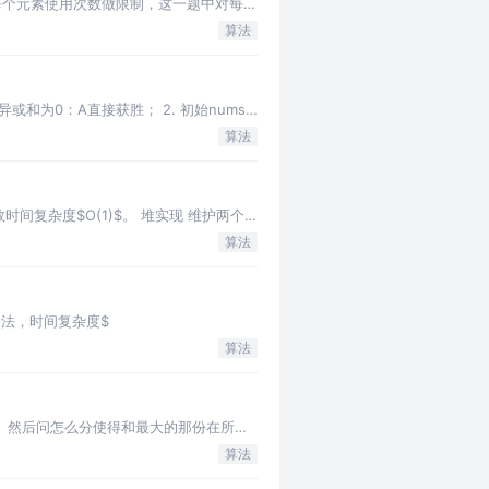
一题中没有对每个元素使用次数做限制，这一题中对每个
算法
或和为0：A直接获胜； 2. 初始nums
算法
间复杂度$O(1)$。 堆实现 维护两个
算法
先想到二分法，时间复杂度$
算法
。然后问怎么分使得和最大的那份在所有
算法