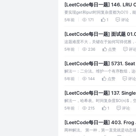
[LeetCode每日一题] 146. LRU 
要实现get和put时间复杂度都为O(1
prev和next都能接上，因此这条链表
5年前
171
1
评论
[LeetCode每日一题] 面试题 01.07.
这题难度不大，关键在于如何写得优雅，与4
形边框上许多组四条边上的四个点间旋转
5年前
236
点赞
评
[LeetCode每日一题] 5731. Seat 
解法一：二分法。维护一个有序数组，这样在
库，只能手写。维护一棵可用数堆，堆本
5年前
144
点赞
评论
[LeetCode每日一题] 137. Single 
解法一，哈希表。时间复杂度$O(n)$，
好是3的倍数个，说明要找的数该位上为
5年前
215
1
评论
[LeetCode每日一题] 403. Frog
两种解法。 第一种，第一直觉就是动态规划。令