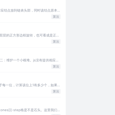
就把对应结点放到链表头部，同时该结点原本的
算法
看作一层层的正方形边框旋转，也可看成是正方
算法
法二：维护一个小根堆。js没有提供相应的
算法
，对于每一位，计算该位上1有多少个，如果刚
算法
nes[i]-step格是不是石头。这里我们转