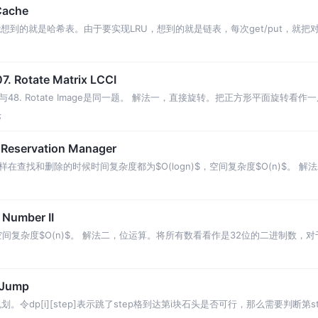
Cache
)，能想到的就是哈希表。由于要实现LRU，想到的就是链表，每次get/put，
 Rotate Matrix LCCI
8. Rotate Image是同一题。 解法一，直接旋转。把正方形平面旋转
互换位
论
Reservation Manager
查找和删除的时候时间复杂度都为$O(logn)$，空间复杂度$O(n)$。 解
质是一
Number II
空间复杂度$O(n)$。 解法二，位运算。将所有数看看作是32位的二进制数
0，否则
 Jump
dp[i][step]表示跳了step格到达第i块石头是否可行，那么需要判断第sto