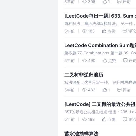
换一下，第一层循环是i，第
5年前
305
1
评论
[LeetCode每日一题] 633. Sum o
两种解法：遍历法和双指针法。 第一种，遍历法。
$left^2+right^
5年前
185
点赞
评论
LeetCode Combination Sum
第零题 77. Combinations 第一题 39
5年前
490
点赞
评
二叉树非递归遍历
写法很多，这里只写一种。 使用栈先序遍历二叉树。144
5年前
483
1
评论
[LeetCode] 二叉树的最近公
BST的最近公共祖先结点 链接：235. Lowe
点
5年前
193
点赞
评论
蓄水池抽样算法