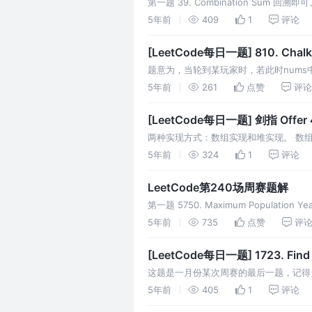
第一题 39. Combination Sum 
元素使用次数
5年前
409
1
评论
[LeetCode每日一题] 810. Chalk
题意为，当轮到某玩家时，若此时nums中所
中所有数的异或和不为0： a) num
5年前
261
点赞
评论
[LeetCode每日一题] 剑指 O
两种实现方式：数组实现和堆实现。 数组实
堆maxHeap和minHeap，其中max
5年前
324
1
评论
LeetCode第240场周赛题解
第一题 5750. Maximum Population Y
5年前
735
点赞
评
[LeetCode每日一题] 1723. Find M
这题是一月份某次周赛的最后一题，记得
分法中最小。 解法一：动态规划+状态压缩。 
5年前
405
1
评论