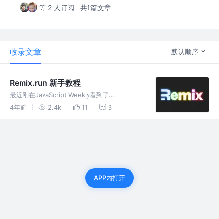
等 2 人订阅
共1篇文章
收录文章
默认顺序
Remix.run 新手教程
最近刚在JavaScript Weekly看到了
Remix.run(以下简称Remix)准备开源发布1.0版
4年前
2.4k
11
3
本。没过两天就看到Remix飙到Github
Trending趋势榜第一了。感觉是已经火了啊
APP内打开