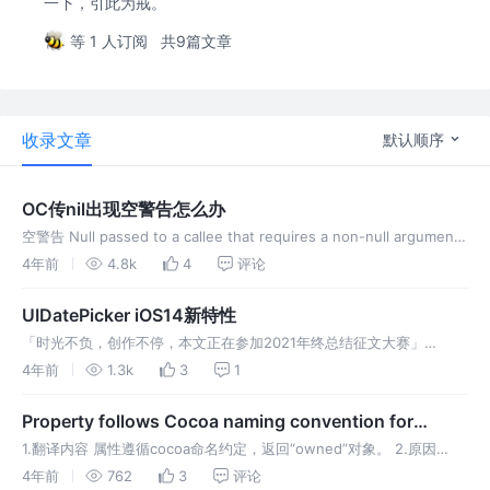
一下，引此为戒。
等 1 人订阅
共9篇文章
收录文章
默认顺序
OC传nil出现空警告怎么办
空警告 Null passed to a callee that requires a non-null argument
我在方法传参数的时候，就给我这个警告，这个警告翻译意思就是传递
4年前
4.8k
4
评论
给需要非空参数
UIDatePicker iOS14新特性
「时光不负，创作不停，本文正在参加2021年终总结征文大赛」
UIDatePicker iOS 13.4 问题 可以看到上面的时间不但偏离位置，而且
4年前
1.3k
3
1
不能滚动选择了。这是为什么呢 我们看下13.4新增了
Property follows Cocoa naming convention for
returning 'owned' objects
1.翻译内容 属性遵循cocoa命名约定，返回“owned”对象。 2.原因
property的命名使用了cocoa的命名约定，也就是property的命名开头
4年前
762
3
评论