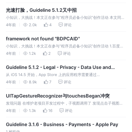
使用了保留字new、copy等。 简而言
光速打脸，Guideline 5.1.2又中招
小知识，大挑战！本文正在参与“程序员必备小知识”创作活动 本文同时
参与 「掘力星计划」 ，赢取创作大礼包，挑战创作激励金 附上上一次
4年前
2.0k
4
评论
链接：https://juejin.cn/post/70046630
framework not found "BDPCAID"
小知识，大挑战！本文正在参与“程序员必备小知识”创作活动 1.百度移
动统计文档
4年前
1.2k
2
评论
https://mtj.baidu.com/static/userguide/book/ios/sdk/cocoapod
Guideline 5.1.2 - Legal - Privacy - Data Use and
Sharing
从 iOS 14.5 开始，App Store 上的应用程序需要通过
AppTrackingTransparency 框架获得用户的许可，然后才能收集用于
4年前
8.9k
7
评论
跟踪它们的数据。
UITapGestureRecognizer与touchesBegan冲突
发现问题 在维护老项目开发过程中，子视图调用了 发现点击子视图没
有进入这个方法。 查找原因 严谨的查了下父视图，发现父视图调用了
4年前
1.3k
16
评论
基本上可以判断，手势已经触发，touch就不会触发。说白了就是手势
响应
Guideline 3.1.6 - Business - Payments - Apple Pay
1.被拒内