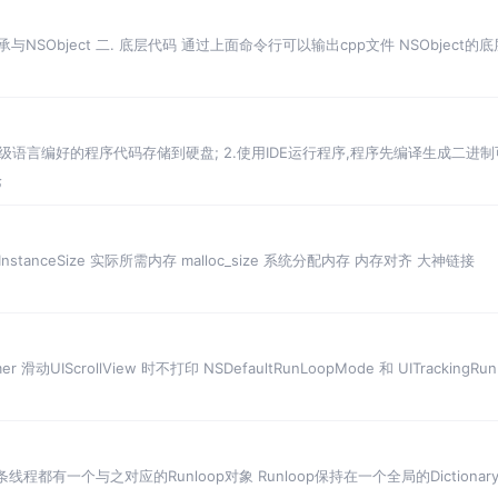
是继承与NSObject 二. 底层代码 通过上面命令行可以输出cpp文件 NSObjec
高级语言编好的程序代码存储到硬盘; 2.使用IDE运行程序,程序先编译生成二进
的
论
tInstanceSize 实际所需内存 malloc_size 系统分配内存 内存对齐 大神链接
滑动UIScrollView 时不打印 NSDefaultRunLoopMode 和 UITracking
每条线程都有一个与之对应的Runloop对象 Runloop保持在一个全局的Dictionary