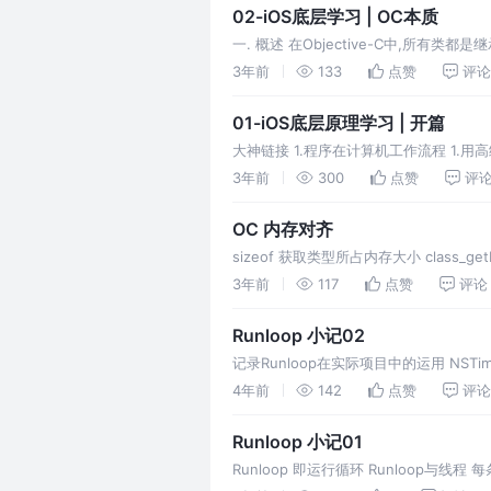
02-iOS底层学习 | OC本质
一. 概述 在Objective-C中,所有类都
型的成员isa
3年前
133
点赞
评论
01-iOS底层原理学习 | 开篇
大神链接 1.程序在计算机工作流程 1.用
内存中运行,都会有基于该高级语言运行
3年前
300
点赞
评
OC 内存对齐
sizeof 获取类型所占内存大小 class_ge
3年前
117
点赞
评论
Runloop 小记02
记录Runloop在实际项目中的运用 NSTimer 
4年前
142
点赞
评论
Runloop 小记01
Runloop 即运行循环 Runloop与线程 