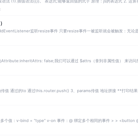
法 (1).插值语法{{}}。 表达式:能够返回值的式子 原理：js的表达式 2. 运算符||
论
局）
s addEventListener监听resize事件 只要resize事件一被监听就会被触发
op的Attribute:inheritAttrs: false;我们可以通过 $attrs（拿到非属性值） 
o 通过this.router.push() 3、params传值 地址拼接 **打印结果：param
个值：v-bind = "type" v-on 事件：@ 绑定多个相同的事件 > > <button @clic