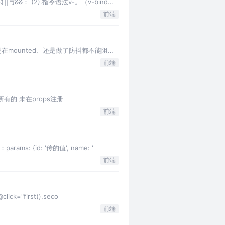
与&&： (2).指令语法v-。（v-bind、
前端
：无论是在mounted、还是做了防抖都不能阻止
前端
来访问所有的 未在props注册
前端
s: {id: '传的值', name: '
前端
k="first(),seco
前端