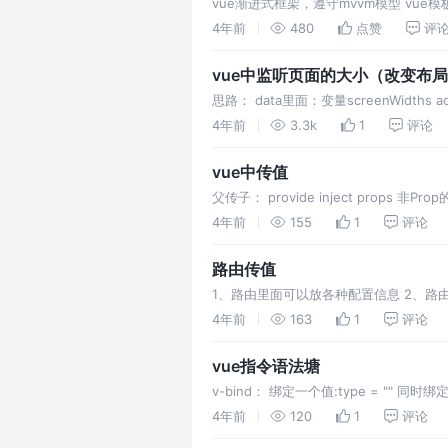
vue渐进式框架，遵守mvvm模型 vue模板语
v-mou
4年前
480
点赞
评
vue中监听页面的大小（改变布
思路： data里面：变量screenWidth
addE
4年前
3.3k
1
评论
vue中传值
父传子： provide inject props 非Pr
4年前
155
1
评论
路由传值
1、路由里面可以放各种配置信息 2、路由传值 通过的t
4年前
163
1
评论
vue指令语法塘
v-bind： 绑定一个值:type = "" 同时绑定多
4年前
120
1
评论