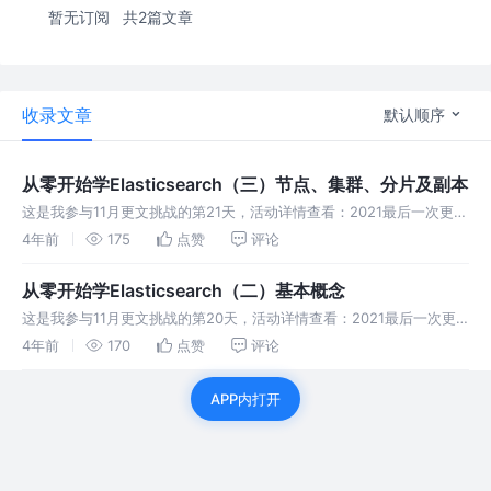
暂无订阅
共2篇文章
收录文章
默认顺序
从零开始学Elasticsearch（三）节点、集群、分片及副本
这是我参与11月更文挑战的第21天，活动详情查看：2021最后一次更文
挑战 一、分布式系统的可用性与扩展性 高可用性 服务可用性 - 允许有
4年前
175
点赞
评论
节点停止服务 数据可用性 - 部分节点丢失，不会丢失数据 可
从零开始学Elasticsearch（二）基本概念
这是我参与11月更文挑战的第20天，活动详情查看：2021最后一次更
文挑战 一、基本概念：索引、文档 1.1 文档（Document）
4年前
170
点赞
评论
Elasticsearch 是面向文档的，文档是所有可搜索数据的
APP内打开