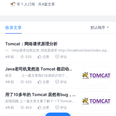
等 1 人订阅
共4篇文章
收录文章
默认顺序
Tomcat：网络请求原理分析
一、Http请求过程总览 浏览器请求 http://localhost/test/index.jsp
用户点击网页内容，请求被发送到本机端口8080，被在那里监听的
4年前
520
点赞
评论
Coyote HTTP/1.1 Co
Java老司机竟然连 Tomcat 都启动不
起来？
前言 上一篇文章我们全面的介绍了
Tomcat各文件目录的作用、源码各模块功能和
4年前
433
点赞
评论
组件之间的关系，下面我们从源码的角度去看看
Tomcat是如何工作的。 一、启动脚本分析
用了10多年的 Tomcat 居然有bug，
tomcat为我们
这能忍？
前情回顾 上一篇文章主要了解了一下Tomcat启
动入口，以及初步的分析了Tomcat的启动流
4年前
403
点赞
评论
程，下面我们将会解密Tomcat应用部署的实际