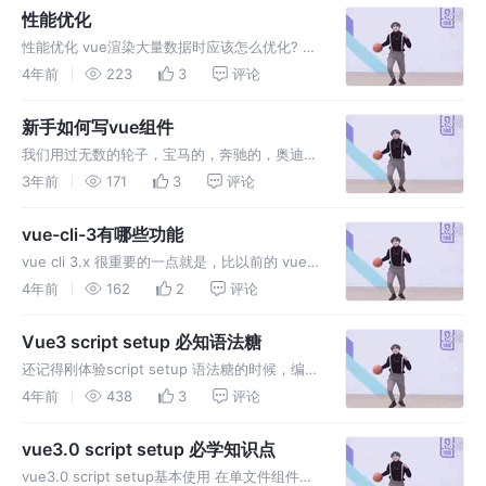
offer
性能优化
性能优化 vue渲染大量数据时应该怎么优化? 添
加加载动画loading图等，优化用户体验 利用服
4年前
223
3
评论
务器渲染SSR，在服务端渲染组件 避免浏览器
处理大量的dom，比如懒加载，异步渲染组件，
新手如何写vue组件
使用分页
我们用过无数的轮子，宝马的，奔驰的，奥迪
的，但是老板就要玛莎的，轮子是有限的，业务
3年前
171
3
评论
时无限的。从零开始 一步步实现自己的组件
库，以后可以不断完善，拿来即用 - 需要与众不
vue-cli-3有哪些功能
同 包含自己的特色
vue cli 3.x 很重要的一点就是，比以前的 vuew
cli 2.x 多了一个图形化的界面，vue cli 升级到
4年前
162
2
评论
3.x版本，相当于从 linux 时代快到了windows
时代...
Vue3 script setup 必知语法糖
还记得刚体验script setup 语法糖的时候，编辑
器提示我这是一个实验性的提案，要使用的话，
4年前
438
3
评论
需要固定 Vue 版本. 而在 6 月底， 该提案被正
式定稿，在v3.1.3 的版本上，你可以继续使用
vue3.0 script setup 必学知识点
vue3.0 script setup基本使用 在单文件组件