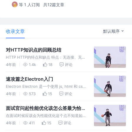
等 1 人订阅
共12篇文章
收录文章
默认顺序
对HTTP知识点的回顾总结
HTTP HTTP的特点和缺点 特点：无连接、无状
态、灵活、简单快速 无连接：每一次请求都要
4年前
1.4k
18
评论
连接一次，请求结束就会断掉，不会保持连接
无状态：每一次请求都是独立的，请求结束不会
速攻篇之Electron入门
记录连接的任何信息，减少
Electron Electron 是一个使用 js, html 和 css
等 web 技术创建原生桌面应用的框架， 基于
4年前
573
15
评论
chromium 和 nodejs，构建的应用可以在
Mac，Window
面试官问起性能优化该怎么答最为恰
当?
在面试时候应该会为性能优化这个点不知道如何
有分量的回答而错失机会，希望这篇能够帮助到
4年前
411
15
评论
你在以后的面试中能够答的让面试官满意，斩获