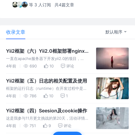
等 3 人订阅
共4篇文章
收录文章
默认顺序
Yii2框架（六）Yii2.0框架部署nginx
服务器
一直在apache服务器下开发yii2.0的项目，
apache下的部署可能没有什么。起码我没有遇
4年前
690
10
评论
到问题。 服务器环境是nginx，在部署的时候发
现了一个问题。 按照正常的配置写入配置完成
Yii2框架（五）日志的相关配置及使用
之后，访问报4
框架的运行日志（runtime）在开发过程中是很
有用的，但是吧，这玩意我一般不太愿意用，主
4年前
786
10
1
要是和直接在浏览器var_dump中输出，日志是
将运行结果写到文件中去了，还要去看文件中的
Yii2框架（四）Seesion及cookie操作
内容，比较麻烦。 但
这是我参与11月更文挑战的第20天，活动详情
查看：[2021最后一次更文挑战]今天看一下
4年前
751
9
评论
Yii2.0框架对session以及cookie的操作。