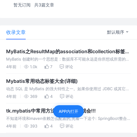
暂无订阅
共3篇文章
收录文章
默认顺序
MyBatis之ResultMap的association和collection标签详
解(图文例子)
MyBatis 创建时的一个思想是：数据库不可能永远是你所想或所需的那
个样子。 我们希望每个数据库都具备良好的第三范式或 BCNF 范式，
4年前
1.0k
7
评论
可惜它们并不都是那样。 如果能有一种数据库映射模式，完美适配所有
的应用程序，那就太好了，但可惜也没有。 而 ResultMap 就是
Mybatis常用动态标签大全(详细)
MyBa...
动态 SQL 是 MyBatis 的强大特性之一。如果你使用过 JDBC 或其它类
似的框架，你应该能理解根据不同条件拼接 SQL 语句有多痛苦，例如
4年前
369
4
评论
拼接时要确保不能忘记添加必要的空格，还要注意去掉列表最后一个列
名的逗号。利用动态 SQL，可以彻底摆脱这种痛苦。使用动态 SQL
tk.mybatis中常用方法的使用,一看就会!!!
APP内打开
并...
不知道环境和maven依赖怎么配置的,先看一下这个: SpringBoot整合
tk.System.out.int i = userMapper.System.out.user.int delete =
4年前
393
4
评论
userMapper.System.out.user.User user1 =...