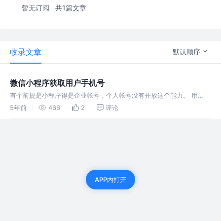
暂无订阅
共1篇文章
收录文章
默认顺序
微信小程序获取用户手机号
有个前提是小程序得是企业帐号，个人帐号没有开放这个能力。 用
button组件获取手机号，比较简单，记录一下避免遗忘。
5年前
466
2
评论
APP内打开