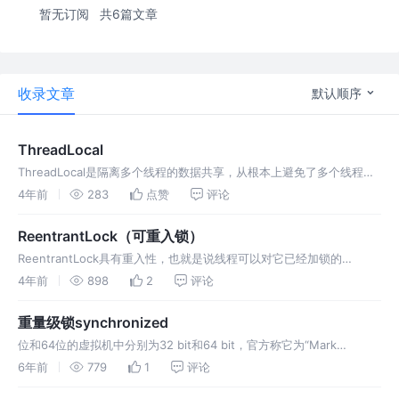
暂无订阅
共6篇文章
收录文章
默认顺序
ThreadLocal
ThreadLocal是隔离多个线程的数据共享，从根本上避免了多个线程之
间共享资源(变量)。如果仅仅需要隔离多个线程之间的共享冲突，可以
4年前
283
点赞
评论
使用ThreadLocal。
ReentrantLock（可重入锁）
ReentrantLock具有重入性，也就是说线程可以对它已经加锁的
ReentrantLock再次加锁，ReentrantLock对象会持有维持一个计算器
4年前
898
2
评论
来追踪lock方法的嵌套调用，线程在每次调用l
重量级锁synchronized
位和64位的虚拟机中分别为32 bit和64 bit，官方称它为“Mark
Word”。 定这个对象是哪个类的实例。如果对象是一个java数组，那在
6年前
779
1
评论
对象头中还必须有一 块用于记录数组长度的数据。 是对象真正存储的