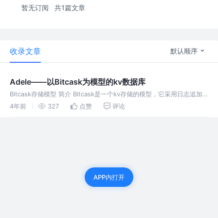
暂无订阅
共1篇文章
收录文章
默认顺序
Adele——以Bitcask为模型的kv数据库
Bitcask存储模型 简介 Bitcask是一个kv存储的模型，它采用日志追加
写的模式来记录数据。该模型包含两部分：内存部分和磁盘部分。我们
4年前
327
点赞
评论
都知道内存的读写速度是非常快的，痛点就是内存的易失性，所以
APP内打开