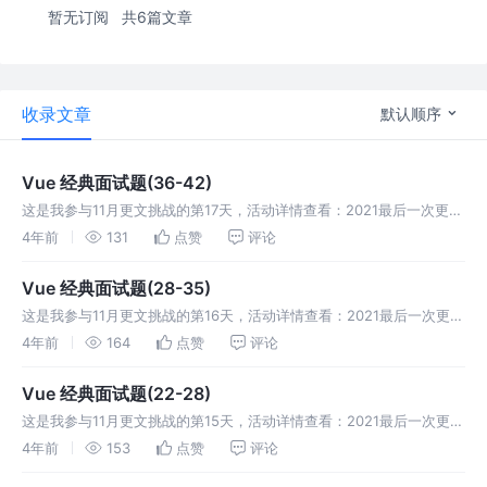
暂无订阅
共6篇文章
收录文章
默认顺序
Vue 经典面试题(36-42)
这是我参与11月更文挑战的第17天，活动详情查看：2021最后一次更文
挑战」 36. pc端页面刷新时实现vuex缓存? 37. vue的路由实现Hash模
4年前
131
点赞
评论
式和History模式? 38.实现Vue
Vue 经典面试题(28-35)
这是我参与11月更文挑战的第16天，活动详情查看：2021最后一次更文
挑战」 28. vue父组件如何向子组件中传递数据? 29. vue弹窗后如何禁
4年前
164
点赞
评论
止滚动条滚动? 30.计算属性的缓存和方法调用的区
Vue 经典面试题(22-28)
这是我参与11月更文挑战的第15天，活动详情查看：2021最后一次更文
挑战」 22.对象更改注意事项 Vue无法检测到对象属性的添加和删除。
4年前
153
点赞
评论
对于已经创建的实例，Vue不能动态添加根级别的响应式属性，可