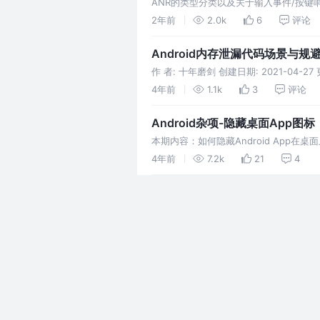
ANR的类型分类以及关于输入事件/按键响
2年前
2.0k
6
评论
Android内存泄漏代码场景与规
作 者: 十年磨剑 创建日期: 2021-04
未释放或无法释放
4年前
1.1k
3
评论
Android杂项-隐藏桌面App图标
本期内容：如何隐藏Android App在桌面
4年前
7.2k
21
4