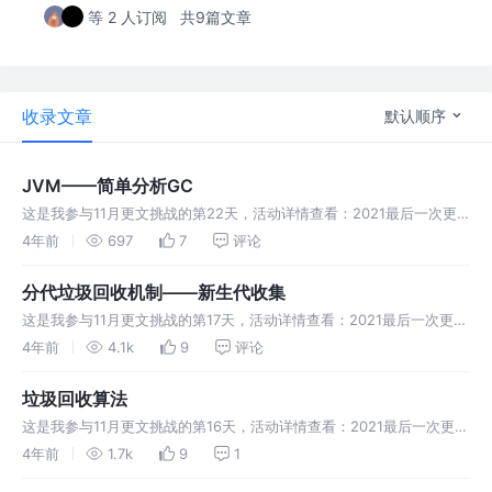
等 2 人订阅
共9篇文章
收录文章
默认顺序
JVM——简单分析GC
这是我参与11月更文挑战的第22天，活动详情查看：2021最后一次更
文挑战」 前言 分析GC 运行后结果： 继续往数组中添加byte数组，这
4年前
697
7
评论
里再添加 1M: 再次运行查看GC信息: 继续添加byte数
分代垃圾回收机制——新生代收集
这是我参与11月更文挑战的第17天，活动详情查看：2021最后一次更文
挑战」 前言 概念 minor GC 工作原理 第一次垃圾回收 第二次垃圾回收
4年前
4.1k
9
评论
第n次垃圾回收
垃圾回收算法
这是我参与11月更文挑战的第16天，活动详情查看：2021最后一次更文
挑战」 前言 标记清除算法 标记 清除 小结 标记整理算法 标记 整理 小
4年前
1.7k
9
1
结 标记复制算法 标记 复制回收