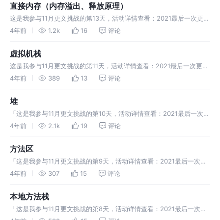
直接内存（内存溢出、释放原理）
这是我参与11月更文挑战的第13天，活动详情查看：2021最后一次更文
挑战」内存溢出 示例 运行前本机内存 运行时本机内存 总结 释放原理
4年前
1.2k
16
评论
虚拟机栈
这是我参与11月更文挑战的第11天，活动详情查看：2021最后一次更文
挑战」 数据结构 [栈] 栈概念 虚拟机栈 概念 示例 内存溢出 栈帧过多示
4年前
389
13
评论
例
堆
「这是我参与11月更文挑战的第10天，活动详情查看：2021最后一次更
文挑战」 堆的定义 概念 特点 堆内存溢出 例子
4年前
2.1k
19
评论
方法区
「这是我参与11月更文挑战的第9天，活动详情查看：2021最后一次更
文挑战」 概念 jdk1.7与jdk1.8的区别 方法区内存溢出 扩展小知识
4年前
307
15
评论
本地方法栈
「这是我参与11月更文挑战的第8天，活动详情查看：2021最后一次更
文挑战」 概念 作用 java代码使用情况 特点 会存在溢出的情况 线程私