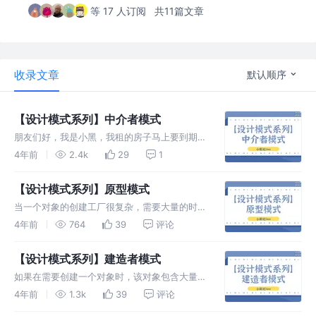
等 17 人订阅
共11篇文章
收录文章
默认顺序
【设计模式系列】中介者模式
朋友们好，我是小黑，我租的房子马上要到期
了，今天趁着周末，去重新找房子。想必在北京
4年前
2.4k
29
1
工作或者上学的朋友应该都知道，租房子这事儿
可太难了，很难找到一个价格又便宜，通勤时间
【设计模式系列】原型模式
又短，房间装修又好的。比找到世
当一个对象的创建工厂很复杂，需要大量的时间
和资源，每创建一次对象变得很昂贵，并且在已
4年前
764
39
评论
经有一个类似的对象时，就可以使用原型设计模
式，来降低对象创建的成本，节约资源。
【设计模式系列】建造者模式
如果在需要创建一个对象时，该对象包含大量的
参数，使用工厂模式或抽象工厂模式会存在一些
4年前
1.3k
39
评论
问题。为了解决这些问题，可以使用建造者模