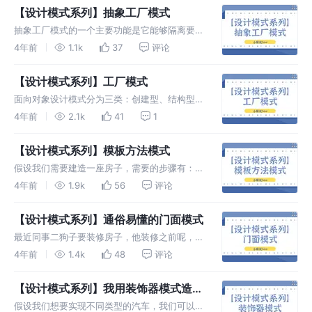
式。
【设计模式系列】抽象工厂模式
抽象工厂模式的一个主要功能是它能够隔离要生
成的具体产品类， 由于这些类的实际类名部被
4年前
1.1k
37
评论
隐藏在工厂内部，因此客户端根本不需要关心如
何对它们进行实例化的细节。
【设计模式系列】工厂模式
面向对象设计模式分为三类：创建型、结构型和
行为型，工厂设计模式是面向对象设计模式中的
4年前
2.1k
41
1
创建型设计模式之一。
【设计模式系列】模板方法模式
假设我们需要建造一座房子，需要的步骤有：建
地基->砌墙->盖房顶。 我们的需求是需要建水
4年前
1.9k
56
评论
泥房，还要建木头房，那么对应的步骤可能需要
处理的逻辑不同，但是执行步骤是固定的
【设计模式系列】通俗易懂的门面模式
最近同事二狗子要装修房子，他装修之前呢，得
先找个设计师设计，然后还需要找个水电工给新
4年前
1.4k
48
评论
房子改水电，再然后，还得找泥瓦工，刷墙贴瓷
砖之类的。
【设计模式系列】我用装饰器模式造了
一台豪华跑车
假设我们想要实现不同类型的汽车，我们可以创