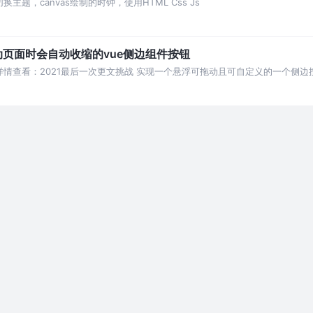
切换主题，canvas绘制的时钟，使用HTML Css Js
页面时会自动收缩的vue侧边组件按钮
详情查看：2021最后一次更文挑战 实现一个悬浮可拖动且可自定义的一个侧