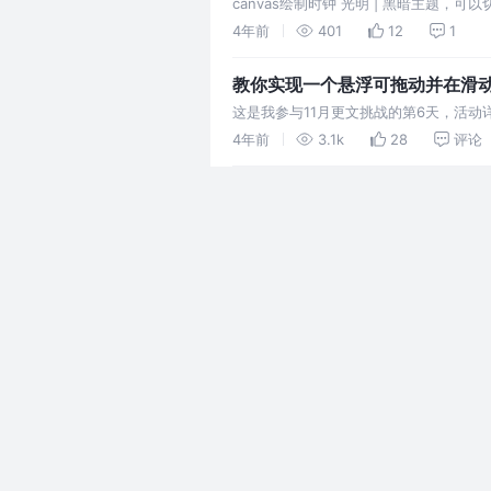
canvas绘制时钟 光明 | 黑暗主题，可以
4年前
401
12
1
教你实现一个悬浮可拖动并在滑动
这是我参与11月更文挑战的第6天，活动
务开发中可以根据业务需要进行调整
4年前
3.1k
28
评论