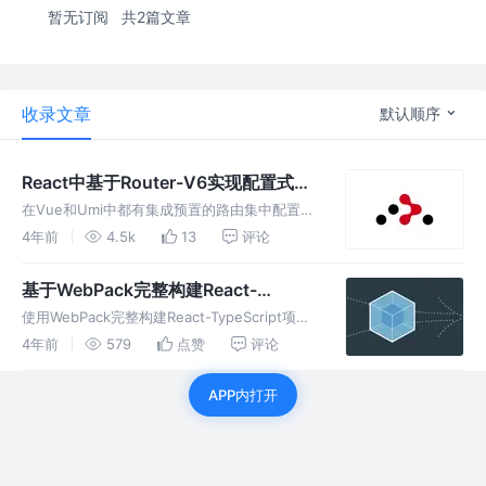
暂无订阅
共2篇文章
收录文章
默认顺序
React中基于Router-V6实现配置式路
由与路由鉴权详细过程
在Vue和Umi中都有集成预置的路由集中配置与
鉴权,非常的方便好用;但是在默认React项目中
4年前
4.5k
13
评论
是编程式路由,将需要手动进行配置式路由构建
与权限构建;RouterV6中提供了一个与(router-
基于WebPack完整构建React-
vie
TypeScript项目详细过程
使用WebPack完整构建React-TypeScript项目
详细过程,WebPack---React
4年前
579
点赞
评论
APP内打开