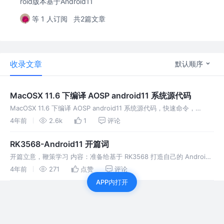
roid版本基于Android11
等 1 人订阅
共2篇文章
收录文章
默认顺序
MacOSX 11.6 下编译 AOSP android11 系统源代码
MacOSX 11.6 下编译 AOSP android11 系统源代码，快速命令，
MacOSX上问题及解决。放弃vagrant虚拟机方案
4年前
2.6k
1
评论
RK3568-Android11 开篇词
开篇立意，鞭策学习 内容：准备给基于 RK3568 打造自己的 Android
智能平板，开个篇记录知识点点滴滴
4年前
271
点赞
评论
APP内打开