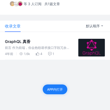
等 3 人订阅
共1篇文章
收录文章
默认顺序
GraphQL 真香
前言 作为前端，你会抱怨请求接口字段冗余，
你会抱怨需要请求多个接口才能得到想要的数
4年前
1.6k
4
1
据，甚至痛恨后端接口文档写的很烂。作为后
端，你也无法忍受前端对你接口的指指点点，抱
怨为什么前端不自己去取想要的值...
APP内打开