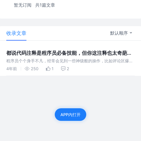
暂无订阅
共1篇文章
收录文章
默认顺序
都说代码注释是程序员必备技能，但你这注释也太奇葩了
吧！
程序员个个身手不凡，经常会见到一些神级般的操作，比如评论区爆
笑、社区神评、前无古人的回复需求等等，再比如今天分享的关于代码
4年前
250
1
2
注释，真的是大开眼界。
APP内打开