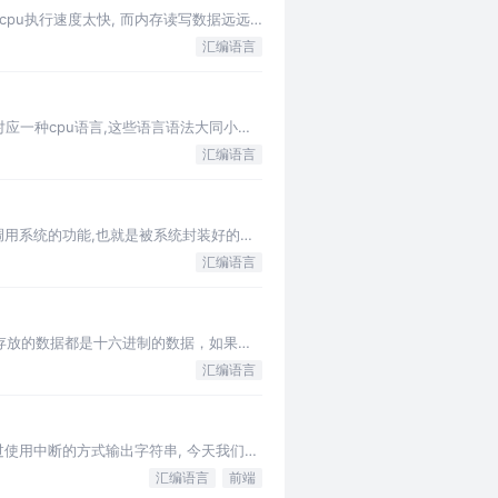
cpu执行速度太快, 而内存读写数据远远
汇编语言
对应一种cpu语言,这些语言语法大同小异,
汇编语言
以调用系统的功能,也就是被系统封装好的子
汇编语言
中存放的数据都是十六进制的数据，如果这
汇编语言
过使用中断的方式输出字符串, 今天我们学
汇编语言
前端