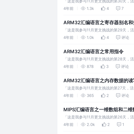
「这是我参与11月更文挑战的第30天，活动
或者extern伪指令 两者区别:
4年前
1.3k
4
7
ARM32汇编语言之寄存器别名
「这是我参与11月更文挑战的第29天，活动
回值 r1 a2 第二个函数参数 r
4年前
1.0k
4
评论
ARM32汇编语言之常用指令
「这是我参与11月更文挑战的第28天，活
令 转移指令 B指令 直接跳转,仅更改PC
4年前
878
3
评论
ARM32汇编语言之内存数据的读
「这是我参与11月更文挑战的第27天，
入数据 LDR伪指令 这个指令和内存读取
4年前
365
2
评论
MIPS汇编语言之一维数组和二维
「这是我参与11月更文挑战的第26天，
角标即为每个数据的偏移值,在mips中内
4年前
2.0k
2
1