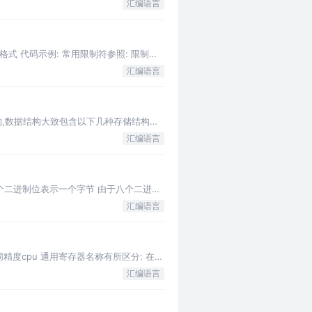
汇编语言
格式 代码示例: 常用限制符参照: 限制符
汇编语言
构,数据结构大致包含以下几种存储结构：
汇编语言
:8个二进制位表示一个字节 由于八个二进制
汇编语言
精度cpu 通用寄存器名称有所区分: 在
汇编语言