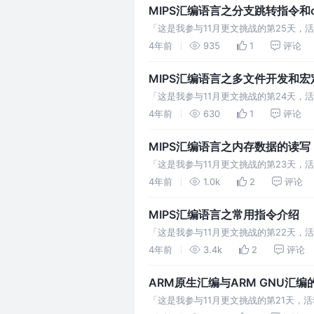
MIPS汇编语言之分支跳转指令和
「这是我参与11月更文挑战的第25天，活动详情
比较 beq(br
4年前
935
1
评论
MIPS汇编语言之多文件开发和宏
「这是我参与11月更文挑战的第24天，活动
件中的函数 宏 宏替换 全局替换,
4年前
630
1
评论
MIPS汇编语言之内存数据的读写
「这是我参与11月更文挑战的第23天，活
存碎片 在内存动态分配(heap区)过程
4年前
1.0k
2
评论
MIPS汇编语言之常用指令介绍
「这是我参与11月更文挑战的第22天，活
和单片机,那么MIPS架构的cpu主要
4年前
3.4k
2
评论
ARM原生汇编与ARM GNU汇编
「这是我参与11月更文挑战的第21天，活