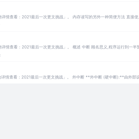
动详情查看：2021最后一次更文挑战」。 内存读写的另外一种简便方法 直接使
论
详情查看：2021最后一次更文挑战」。 概述 中断 顾名思义,程序运行到一半
另一
论
情查看：2021最后一次更文挑战」。 外中断 **外中断 (硬中断):**由外部
论
Ret进阶
情查看：2021最后一次更文挑战」 转移指令jmp ,jcxz和retf 如果我们
论
齐
详情查看：2021最后一次更文挑战」 段所占空间大小和特点 以8086为例,