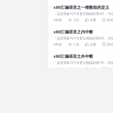
x86汇编语言之一维数组的定义
「这是我参与11月更文挑战的第9天，活
经定义好的数据,比如: mov ax ,str
4年前
735
点赞
评
x86汇编语言之内中断
「这是我参与11月更文挑战的第8天，活动
件信号,使得cpu暂停当前任务,转而执行
4年前
1.3k
点赞
评
x86汇编语言之外中断
「这是我参与11月更文挑战的第7天，活动详
中断,比如当网卡收到数据包的时候,
4年前
438
点赞
评
x86汇编语言之转移指令和Call和
「这是我参与11月更文挑战的第6天，活动详
修改 使用jmp指令 或者使用标记
4年前
1.4k
点赞
评
8086汇编语言之段空间大小的对
「这是我参与11月更文挑战的第5天，活动