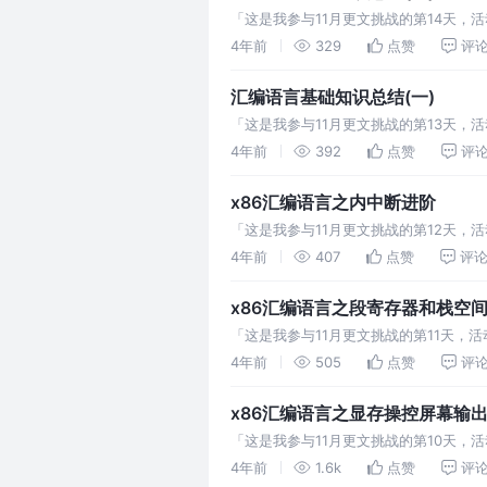
「这是我参与11月更文挑战的第14天，活
跟不上, 这时需要借助缓存进行数据缓冲,
4年前
329
点赞
评
汇编语言基础知识总结(一)
「这是我参与11月更文挑战的第13天，活
指令集有所不同, 那么这些cpu语言统称
4年前
392
点赞
评
x86汇编语言之内中断进阶
「这是我参与11月更文挑战的第12天，
程序 中断既然能够引导cpu临时去执行
4年前
407
点赞
评
x86汇编语言之段寄存器和栈空
「这是我参与11月更文挑战的第11天，
些十六进制数据被标记为数据，那么cpu
4年前
505
点赞
评
x86汇编语言之显存操控屏幕输
「这是我参与11月更文挑战的第10天，
习一种不使用中断的方式实现字符串的打印
4年前
1.6k
点赞
评