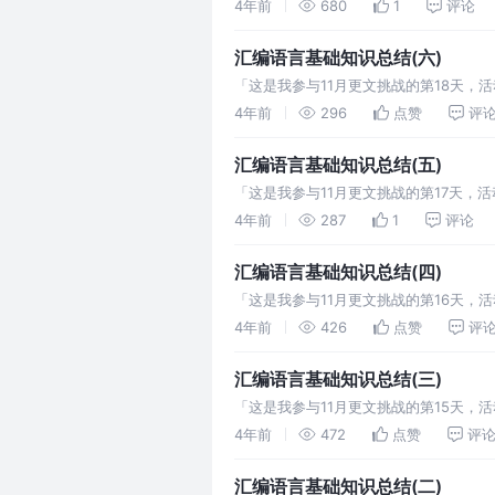
行ARM程序的开发。 ARM汇编开发，有
4年前
680
1
评论
汇编语言基础知识总结(六)
「这是我参与11月更文挑战的第18天，活
说明 r 通用寄存器 a eax,a
4年前
296
点赞
评
汇编语言基础知识总结(五)
「这是我参与11月更文挑战的第17天，
线性表，还可细分为顺序表,链表、栈和队
4年前
287
1
评论
汇编语言基础知识总结(四)
「这是我参与11月更文挑战的第16天，活
位转换成十六进制后是两位十六进制数, 
4年前
426
点赞
评
汇编语言基础知识总结(三)
「这是我参与11月更文挑战的第15天，活
ARM架构中,不同精度cpu 通用寄存器
4年前
472
点赞
评
汇编语言基础知识总结(二)