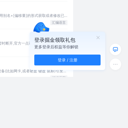
用别名+[偏移量]的形式获取或者修改已
汇编语言
登录掘金领取礼包
暂时断开,官方一点说就是,由于软件或者硬
更多登录后权益等你解锁
汇编语言
Android
登录 / 注册
设备(比如网卡,或者硬盘 键盘 鼠标)引发的
汇编语言
想要实现以下效果： 修改方法： 调试器直接
汇编语言
假如声明一个段,不论是数据段,栈段还是代