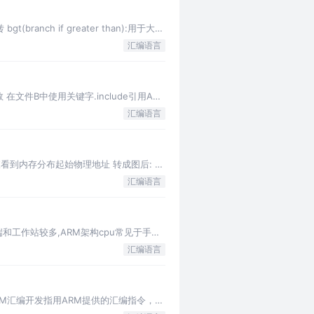
ch if greater than):用于大于
汇编语言
文件B中使用关键字.include引用A文
汇编语言
查看到内存分布起始物理地址 转成图后: 内
汇编语言
端和工作站较多,ARM架构cpu常见于手机
汇编语言
RM汇编开发指用ARM提供的汇编指令，进