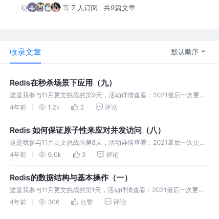
等 7 人订阅
共9篇文章
收录文章
默认顺序
Redis在秒杀场景下应用（九）
这是我参与11月更文挑战的第9天，活动详情查看：2021最后一次更文
挑战 秒杀场景下，需要注意几个问题： Redis在秒杀场景中需要缓存哪
4年前
1.2k
2
评论
些数据？ 缓存的数据做更新时，如何保证原子性？ 秒杀场景下不同
Redis 如何保证原子性来应对并发访问（八）
这是我参与11月更文挑战的第8天，活动详情查看：2021最后一次更文
挑战 ​ 在使用Redis时不可避免地会遇到并发访问的问题，比如多个用户
4年前
9.0k
3
评论
同时下单，就会对缓存中的商品库存数据进行并发更新。一旦有了并
Redis的数据结构与基本操作（一）
这是我参与11月更文挑战的第1天，活动详情查看：2021最后一次更文
挑战 Redis 简介 Redis的数据结构 ​ Redis共有5种数据结构，分别为字
4年前
306
点赞
评论
符串（STRING)、列表（LIST）、集合（