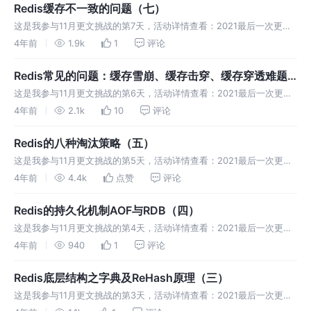
Redis缓存不一致的问题（七）
这是我参与11月更文挑战的第7天，活动详情查看：2021最后一次更文
挑战 缓存不一致的情况有两种： Redis缓存中是旧值； 数据库中值是
4年前
1.9k
1
评论
旧值； 缓存一致性需要保证的是，当缓存中有值的时候，数据库的值
Redis常见的问题：缓存雪崩、缓存击穿、缓存穿透难题
（六）
这是我参与11月更文挑战的第6天，活动详情查看：2021最后一次更文
挑战 Redis 缓存异常常见的问题有缓存雪崩、缓存击穿、缓存穿透。这
4年前
2.1k
10
评论
三个问题一旦发生，请求量就会堆积到数据库层。如果请求的并发量大
Redis的八种淘汰策略（五）
这是我参与11月更文挑战的第5天，活动详情查看：2021最后一次更文
挑战 我们知道Redis缓存使用内存来保存数据，但内存大小毕竟有限，
4年前
4.4k
点赞
评论
随着要缓存的数据量越来越大，有限的缓存空间不可避免地会被写满。
这
Redis的持久化机制AOF与RDB（四）
这是我参与11月更文挑战的第4天，活动详情查看：2021最后一次更文
挑战 Redis的持久化机制AOF与RDB ​ 因为Redis是内存数据库，意味着
4年前
940
1
评论
一旦服务器宕机或者其它原因引起的关机，内存中的数据
Redis底层结构之字典及ReHash原理（三）
这是我参与11月更文挑战的第3天，活动详情查看：2021最后一次更文
挑战 Redis 中的字典被广泛用于实现Redis的各种功能，其中包括数据