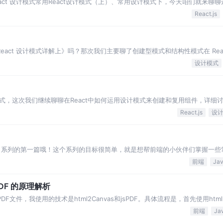
React 设计模式常用React设计模式（上）、常用设计模式下，今天咱们就来聊
 2. 最佳实践 2
React.js
React 设计模式详解上》吗？那次我们主要聊了创建型模式和结构性模式在 Rea
论提供者模式和组件的受控
设计模式
设计模式，这次我们继续聊聊在React中如何运用设计模式来创建和复用组件，详细
和展示组件这对好搭档，还有 H
React.js
设
计模式》系列的第一篇哦！这个系列的目标很简单，就是想帮前端的小伙伴们掌握一些常
、拆分组件、组件间通信等开发
前端
PDF 的原理解析
F文件，我使用的技术是html2Canvas和jsPDF。具体流程是，首先使用html2
进行输
前端