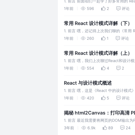
1. 前言 前面咱们一起学了好多常用的 
发中的·最佳用法，还有得避开的一些常见坑。
1年前
596
2
评论
常用 React 设计模式详解（下）
1. 前言 嘿，还记得上次我们聊的《常用 
次咱们继续聊聊行为型设计模式，主要讨
1年前
260
1
评论
常用 React 设计模式详解（上）
1. 前言 嘿，我们上次聊过React和
和结构性模式。创建型模式，有容器组件
1年前
554
4
2
React 与设计模式概述
1. 前言 嘿，这是《React 中的设
模式。这样，在创建组件、复用组件逻辑
1年前
420
5
评论
揭秘 html2Canvas：打印高清 
1. 前言 最近我需要将网页的DOM输出为PD
转化为图片，然后将图片添加到jsPDF中
3年前
6.9k
89
24