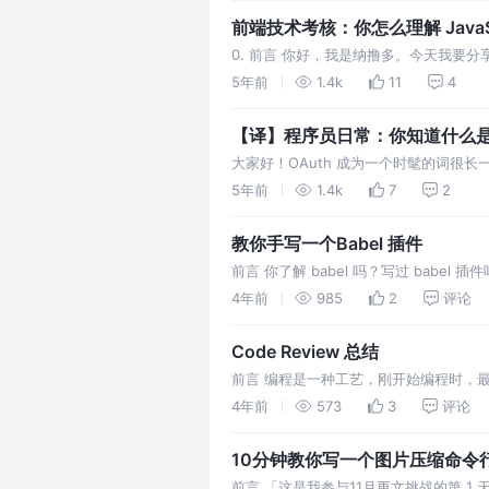
前端技术考核：你怎么理解 Java
0. 前言 你好，我是纳撸多。今天我要分
牛气冲天！让我们一起精进，成为更好的
5年前
1.4k
11
4
不同的见解。在文学电…
【译】程序员日常：你知道什么是 O
大家好！OAuth 成为一个时髦的词很
搜到有关 OAuth 的资料看完让人困惑
5年前
1.4k
7
2
让我们回顾过…
教你手写一个Babel 插件
前言 你了解 babel 吗？写过 ba
ES2015+ 等特殊语法的编译，以便应
4年前
985
2
评论
Code Review 总结
前言 编程是一种工艺，刚开始编程时，
能在不太理想的环境中训练自己，一直埋
4年前
573
3
评论
10分钟教你写一个图片压缩命令
前言 「这是我参与11月更文挑战的第 