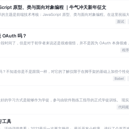
Script 原型、类与面向对象编程 ｜牛气冲天新年征文
享的主题是前端技术考核：JavaScript 原型、类与面向对象编程。在这里祝
自己。 如果有人向你请教「原型」这两个字是什么意思，你会怎么解释呢？不
面试
Auth 吗？
长一段时间了，但是对于初学者来说还是很难领悟，并不是因为 OAuth 本身很
。因此我写了这篇文章来解释 为什么以及如何以非常简单的方式使用 OAuth！ 
程序
bel 插件吗？不知道你是不是跟我一样，对它的了解仅限于在脚手架的基础上加些个
用可在目标浏览器中正常
Babel
最好的学习方式是能够作为学徒，参与由软件熟练工指导的正式学徒训练。 现
头苦干，编写代码时缺乏思考。
代码规
行工具
1 天，活动详情查看：2021最后一次更文挑战」 最近开发小程序，进行了个首