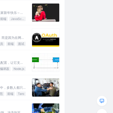
福大家新年快乐～，
同领域的人可能有
前端
JavaScript
难，而是因为在网上
在进一步讲解前，
员
前端
面试
性化配置，让它支持
编译器
Node.js
实中，多数人都只
范
前端
Taro
页改版，涉及到不少