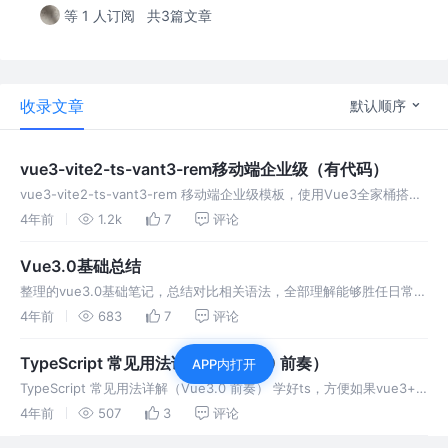
等 1 人订阅
共3篇文章
收录文章
默认顺序
vue3-vite2-ts-vant3-rem移动端企业级（有代码）
vue3-vite2-ts-vant3-rem 移动端企业级模板，使用Vue3全家桶搭配
typescript，以及语法糖<script setup>，vite2打包编译，vant3UI 组
4年前
1.2k
7
评论
件按需引入，
Vue3.0基础总结
整理的vue3.0基础笔记，总结对比相关语法，全部理解能够胜任日常
vue3的开发。包括： Vue2.x 的不足 Vue3 常用 API Demo：todoList
4年前
683
7
评论
TypeScript 常见用法详解（Vue3.0 前奏）
APP内打开
TypeScript 常见用法详解（Vue3.0 前奏） 学好ts，方便如果vue3+ts
开发，大家奥利给！
4年前
507
3
评论