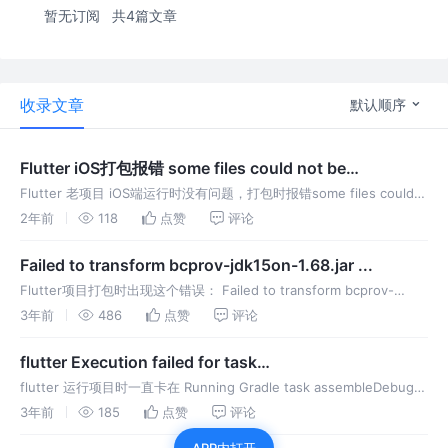
暂无订阅
共4篇文章
收录文章
默认顺序
Flutter iOS打包报错 some files could not be
transferred (code 23）
Flutter 老项目 iOS端运行时没有问题，打包时报错some files could
not be transferred (code 23），详细报错看下面截图： 可以尝试在
2年前
118
点赞
评论
iOS端项目下面的
Failed to transform bcprov-jdk15on-1.68.jar ...
Flutter项目打包时出现这个错误： Failed to transform bcprov-
jdk15on-1.68.jar (org.bouncycastle:bcprov-jdk15on:1.6
3年前
486
点赞
评论
flutter Execution failed for task
':app:packageStageDebug'.
flutter 运行项目时一直卡在 Running Gradle task assembleDebug
经过一段长时间编译后报错 解决方案： 终端输入 flutter clean, 然后重
3年前
185
点赞
评论
新 flut