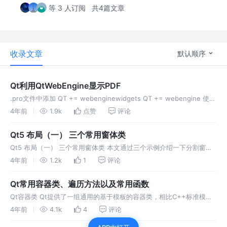
等 3 人订阅
共4篇文章
收录文章
默认顺序
Qt利用QtWebEngine显示PDF
.pro文件中添加 QT += webenginewidgets QT += webengine 使用
头文件<QtWebEngineWidgets/QtWebEngineWidgets> 关键代码 Q
4年前
1.9k
点赞
评论
Qt5 布局（一） 三个常用窗体类
Qt5 布局（一） 三个常用窗体类 本文通过三个示例介绍一下分割窗口
QSplitter类、停靠窗口QDockWidget
4年前
1.2k
1
评论
Qt常用容器类、遍历方法以及常用函数
Qt容器类 Qt提供了一组通用的基于模板的容器类，相比C++标准模板
库，Qt的容器更轻量安全且更容易使用。同时在速度，内存消耗和内联
4年前
4.1k
4
评论
代码等方面进行了优化。 Qt容器可存储的必须是可赋值的数据类型