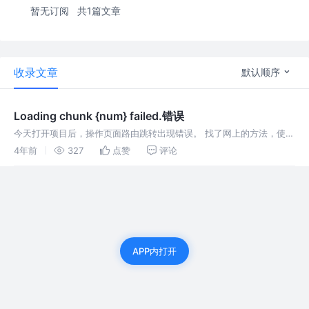
暂无订阅
共1篇文章
收录文章
默认顺序
Loading chunk {num} failed.错误
今天打开项目后，操作页面路由跳转出现错误。 找了网上的方法，使用
router.onError() 参考文章：
4年前
327
点赞
评论
https://segmentfault.com/a/1190000016382323 但是
APP内打开