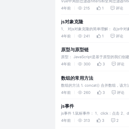
Vue中局部过滤器filters和全局过滤器fi
Listener
4年前
215
1
评论
js对象克隆
1、 对js对象克隆的简单理解： 在j
栈内存中会存在一个指针指向堆内存中的
4年前
241
1
评论
原型与原型链
原型： JavaScript是基于原型的我
的用途是包含可以由特定类型的所有实例
4年前
300
3
评论
数组的常用方法
数组的方法 1. concat() 合并数
（X(必填)为要添加数组的第一个
4年前
260
3
评论
js事件
js事件 1.鼠标事件： 1、click：点击 2
4年前
313
3
2