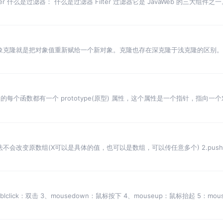
lter 什么是过滤器： 什么是过滤器 Filter 过滤器它是 JavaWeb 的三大组件之
s中对象克隆就是把对象值重新赋给一个新对象。克隆也存在深克隆于浅克隆的区
值。这时，如果
们创建的每个函数都有一个 prototype(原型) 属性，这个属性是一个指针，指向
共享的属性和方法。
组，该方法不会改变原数组(X可以是具体的值，也可以是数组，可以传任意多个) 2.pu
、dblclick：双击 3、mousedown：鼠标按下 4、mouseup：鼠标抬起 5：mo