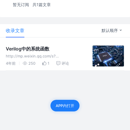
暂无订阅
共1篇文章
收录文章
默认顺序
Verilog中的系统函数
http://mp.weixin.qq.com/s?
__biz=Mzg3NDY5NDg5MQ==&mid=224748
4年前
250
1
评论
3670&idx=1&sn=55fbf1302df80ab51749908
3d0d
APP内打开