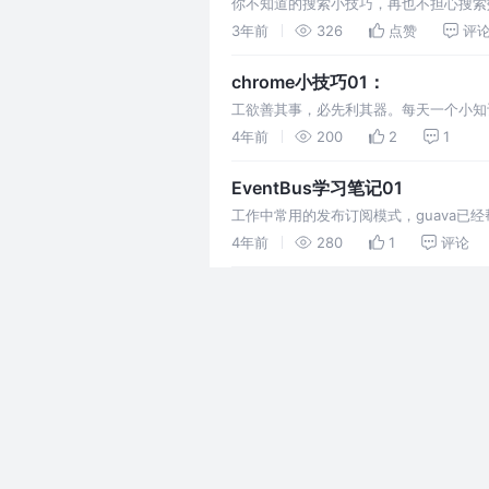
你不知道的搜索小技巧，再也不担心搜索效率低下了
3年前
326
点赞
评
chrome小技巧01：
工欲善其事，必先利其器。每天一个小知
4年前
200
2
1
EventBus学习笔记01
工作中常用的发布订阅模式，guava
4年前
280
1
评论