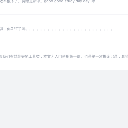
。持续更新中。good good study,day day up
论
识，你GET了吗。。。。。。。。。。。。。。。。。。。。。。。。
已经帮我们有封装好的工具类，本文为入门使用第一篇。也是第一次掘金记录，希